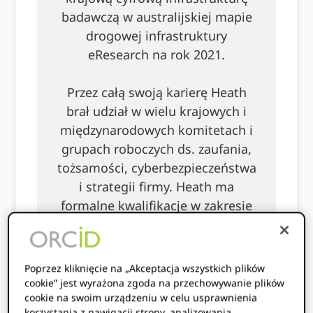
badawczą w australijskiej mapie
drogowej infrastruktury
eResearch na rok 2021.
Przez całą swoją karierę Heath
brał udział w wielu krajowych i
międzynarodowych komitetach i
grupach roboczych ds. zaufania,
tożsamości, cyberbezpieczeństwa
i strategii firmy. Heath ma
formalne kwalifikacje w zakresie
technologii informatycznych
(BInfTech) i biznesu (MBA,
MTechMgt) i jest absolwentem
Poprzez kliknięcie na „Akceptacja wszystkich plików
Australian Institute of the
cookie” jest wyrażona zgoda na przechowywanie plików
cookie na swoim urządzeniu w celu usprawnienia
Company Directors (GACID).
korzystania z nawigacji strony, analizowania