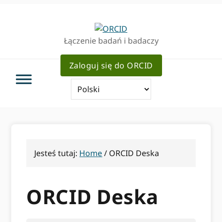
Przejdź
Przejdź
do
do
podstawowej
głównej
Łączenie badań i badaczy
nawigacji
zawartości
Zaloguj się do ORCID
Jesteś tutaj:
Home
/
ORCID Deska
ORCID Deska