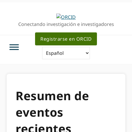
Ir
Saltar
a
al
la
contenido
Conectando investigación e investigadores
navegación
principal
principal
Registrarse en ORCID
Resumen de
eventos
recientes