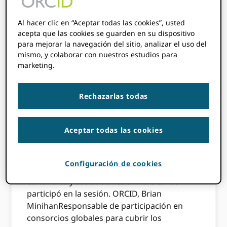
editoriales y
Al hacer clic en “Aceptar todas las cookies”, usted
acepta que las cookies se guarden en su dispositivo
asociaciones
para mejorar la navegación del sitio, analizar el uso del
mismo, y colaborar con nuestros estudios para
universitarias
marketing.
ORCID El mes pasado, la revista Peer Review
Rechazarlas todas
Week celebró una sesión especial para
analizar los desafíos particulares que
Aceptar todas las cookies
presenta, como la selección de los revisores,
el mantenimiento de la imparcialidad y la
gestión de las cargas de trabajo de los
Configuración de cookies
revisores. Un panel distinguido de
editoriales y asociaciones universitarias
participó en la sesión. ORCID, Brian
MinihanResponsable de participación en
consorcios globales para cubrir los