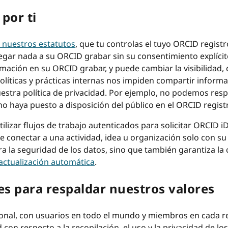
por ti
 nuestros estatutos
, que tu controlas el tuyo ORCID regist
gar nada a su ORCID grabar sin su consentimiento explícit
mación en su ORCID grabar, y puede cambiar la visibilidad,
líticas y prácticas internas nos impiden compartir inform
uestra política de privacidad. Por ejemplo, no podemos re
o haya puesto a disposición del público en el ORCID regist
lizar flujos de trabajo autenticados para solicitar ORCID 
ede conectar a una actividad, idea u organización solo con su
ra la seguridad de los datos, sino que también garantiza la 
actualización automática
.
les para respaldar nuestros valores
onal, con usuarios en todo el mundo y miembros en cada r
on respecto a la recopilación, el uso y la privacidad de los