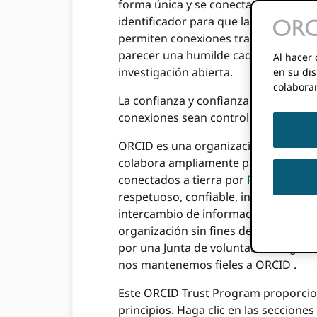
forma única y se conectan con sus co
identificador para que las personas
permiten conexiones transparentes en
parecer una humilde cadena alfanumé
Al hacer 
investigación abierta.
en su dis
colabora
La confianza y confianza es importan
conexiones sean controladas por inve
ORCID es una organización construi
colabora ampliamente para construir 
conectados a tierra por
Principios de
respetuoso, confiable, inclusivo y r
intercambio de información de las p
organización sin fines de lucro, no 
por una Junta de voluntarios elegid
nos mantenemos fieles a ORCID .
Este ORCID Trust Program proporcio
principios. Haga clic en las seccion