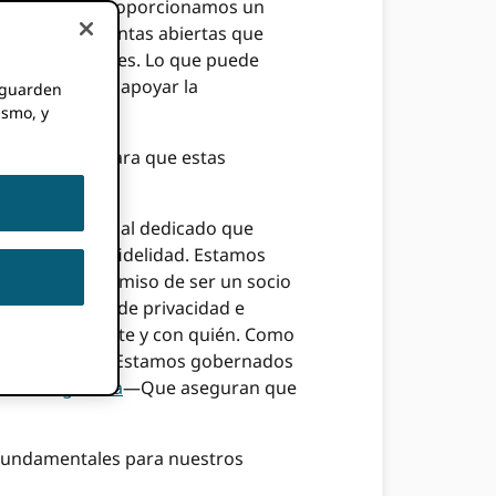
ras y tiempos. Proporcionamos un
amos herramientas abiertas que
es y afiliaciones. Lo que puede
r confianza y apoyar la
e guarden
ismo, y
 y prácticas para que estas
amente.
po internacional dedicado que
ra y de alta fidelidad. Estamos
nuestro compromiso de ser un socio
s necesidades de privacidad e
ción se comparte y con quién. Como
e se nos confía. Estamos gobernados
 investigadora
—Que aseguran que
fundamentales para nuestros