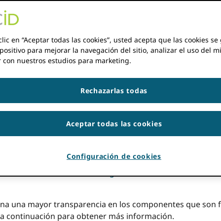
ntribuciones y afiliaciones a través de disciplinas, fronte
 lo usen con su nombre cuando comparten sus ideas. Brind
tre investigadores e identificadores para sus contribucion
rica, de hecho ofrece oportunidades cruciales para genera
clic en “Aceptar todas las cookies”, usted acepta que las cookies s
positivo para mejorar la navegación del sitio, analizar el uso del m
r con nuestros estudios para marketing.
te para nosotros. Hemos implementado controles, políticas
stigadores y la fuente de cada conexión se articule abiert
Rechazarlas todas
da y administrada por la comunidad. Contamos con un equi
una infraestructura de información de investigación durade
Aceptar todas las cookies
 10
que guían nuestro trabajo. Estos principios enfatizan 
esponsable de la comunidad de investigación. Respetamos la
ersonas que tienen ORCID iDs, que controlan si su informa
Configuración de cookies
estamos incentivados a beneficiarnos de la información qu
os entre nuestra membresía:
organizaciones en la comunidad
na una mayor transparencia en los componentes que son 
es a continuación para obtener más información.