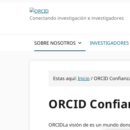
Ir
Saltar
a
al
Conectando investigación e investigadores
la
contenido
navegación
principal
principal
SOBRE NOSOTROS
INVESTIGADORES
Estas aquí:
Inicio
/
ORCID Confianz
ORCID Confia
ORCIDLa visión de es un mundo donde t