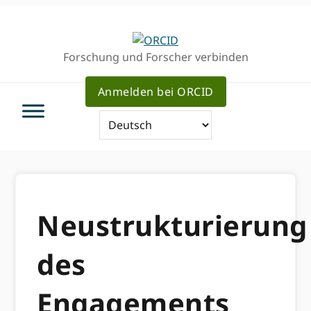
Direkt
Direkt
zur
zum
Hauptnavigation
Inhalt
Forschung und Forscher verbinden
Anmelden bei ORCID
Neustrukturierung
des
Engagements