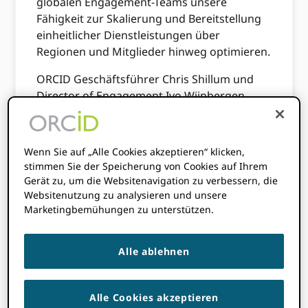
globalen Engagement-Teams unsere
Fähigkeit zur Skalierung und Bereitstellung
einheitlicher Dienstleistungen über
Regionen und Mitglieder hinweg optimieren.
ORCID Geschäftsführer Chris Shillum und
Director of Engagement Ivo Wijnbergen
mehr erklären.
Wenn Sie auf „Alle Cookies akzeptieren“ klicken,
Was ändert sich?
stimmen Sie der Speicherung von Cookies auf Ihrem
Gerät zu, um die Websitenavigation zu verbessern, die
Websitenutzung zu analysieren und unsere
In unserer neuen Engagement-Team-
Marketingbemühungen zu unterstützen.
Struktur gehen wir von einer regionalen
Struktur zu einer Organisation über, die sich
Alle ablehnen
um unsere verschiedenen Arten von
Mitgliedern und Stakeholdern dreht.
Dadurch können wir unsere Unterstützung
Alle Cookies akzeptieren
mit verbesserter Fokussierung und