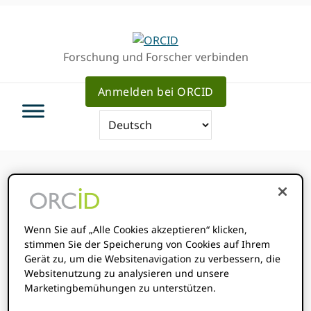
Direkt
Direkt
Direkt
zur
zum
zum
Hauptnavigation
Inhalt
Haupt
Forschung und Forscher verbinden
Sidebar
Anmelden bei ORCID
ORCID
Wenn Sie auf „Alle Cookies akzeptieren“ klicken,
stimmen Sie der Speicherung von Cookies auf Ihrem
Gerät zu, um die Websitenavigation zu verbessern, die
VERANSTALTUNGEN
Websitenutzung zu analysieren und unsere
Marketingbemühungen zu unterstützen.