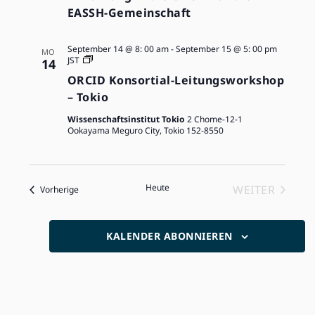
EASSH-Gemeinschaft
September 14 @ 8: 00 am
-
September 15 @ 5: 00 pm
MO
ORCID
JST
14
Workshops
ORCID Konsortial-Leitungsworkshop
– Tokio
Wissenschaftsinstitut Tokio
2 Chome-12-1
Ookayama Meguro City, Tokio 152-8550
Heute
WEITER
VERANSTALTUNGEN
Vorherige
VERANSTA
KALENDER ABONNIEREN