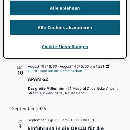
VERANSTALTUNGEN
Demnächst
Ereigniss
Erei
SUCHE
LISTE
Alle ablehnen
Show
Datum
Navi
Filters
Suche
auswählen.
August 2026
und
Alle Cookies akzeptieren
August 10 @ 8: 00
-
August 13 @ 5: 00 pm
KST
MO
ORCID rund um die Gemeinschaft
10
Ansichte
IFLA WLIC 2026
Cookie-Einstellungen
BEXCO
55 APEC-ro, Haeundae-gu, Busan, Südkorea
Navigati
August 10 @ 8: 00
-
August 14 @ 5: 00 pm
NZST
MO
ORCID rund um die Gemeinschaft
10
APAN 62
Das große Millennium
71 Mayoral Drive, Ecke Vincent
Street, Auckland 1010, Neuseeland
September 2026
September 3 @ 9: 00 am
-
10: 00 Uhr
BST
DO
3
Einführung in die ORCID für die