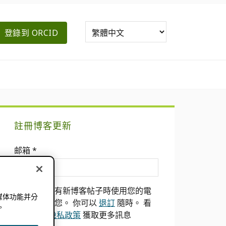
登錄到 ORCID
主
註冊博客更新
要
邮箱
*
側
邊
我們只會在有新博客帖子時使用您的電
媒体功能并分
欄
子郵件通知您。 你可以
退訂
隨時。 看
。
到我們的
隐私政策
獲取更多訊息