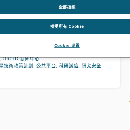
全部拒绝
LLUM
,
SHAWNA SADLER
,
JULIE PETRO
接受所有 Cookie
這個世界上，所有參與研究、學術和創新的人都被獨特
的貢獻聯繫起來
Cookie 设置
,
ORCID 新聞中心
學技術政策計劃
,
公共平台
,
科研誠信
,
研究安全