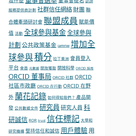
董事會選舉
我什麼
董事會提名
認證
社群信任網絡
財團
聯
服務提供商計劃
聯盟成員
賦能價
合體牽頭研討會
全球參與基金
全球參與
值
活動
增加全
計劃
公共政策基金
iamnw
積分
球參與
會員登入
拉丁美洲
平台
開放科學
會員
開放獲取
元數據
ORCID 採用
ORCID 董事局
ORCID
ORCID 社群
社區市政廳
ORCID 在野
ORCID 在行動
蘭花記錄
外
產品開
如何得知我們？
研究員
科
研究人員
發
公共數據文件
信任標記
研誠信
ROR
大學和
trust
用戶體驗
用
堅持信任和誠信
研究機構