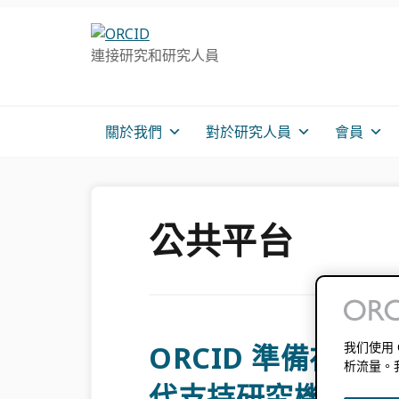
跳
跳
跳
轉
到
至
連接研究和研究人員
至
主
主
主
要
側
導
內
邊
航
容
欄
關於我們
對於研究人員
會員
公共平台
ORCID 準備在
我们使用
析流量。
代支持研究機構