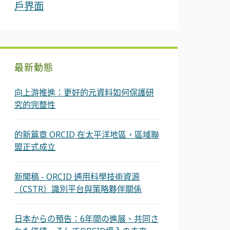
戶界面
最新動態
向上游推進：更好的元資料如何保護研
究的完整性
的新篇章 ORCID 在太平洋地區，區域聯
盟正式成立
新聞稿 - ORCID 通用科學技術資源
（CSTR）識別平台與策略夥伴關係
日本からの預告：6年間の進展、共同さ