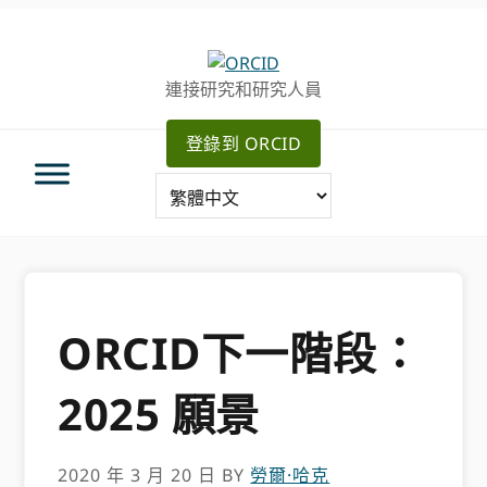
跳
跳
轉
到
至
主
連接研究和研究人員
主
要
導
內
登錄到 ORCID
航
容
ORCID下一階段：
2025 願景
2020 年 3 月 20 日
BY
勞爾·哈克