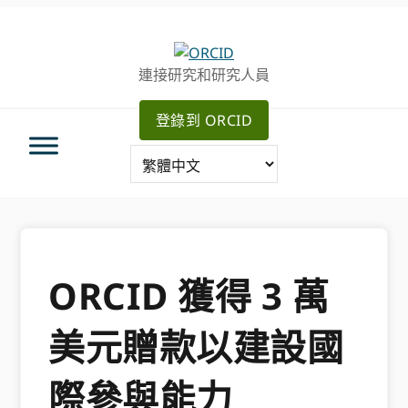
跳
跳
轉
到
至
主
連接研究和研究人員
主
要
導
內
登錄到 ORCID
航
容
ORCID 獲得 3 萬
美元贈款以建設國
際參與能力