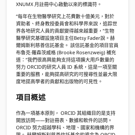
XNUMX 月註冊中心啟動以來的標識符。
“每年在生物醫學研究上花費數十億美元，對於
資助者、終身教授委員會和科學界來說，追踪世
界各地研究人員的貢獻變得越來越重要，”生物
醫學研究基礎設施項目主任Betsy Fader說。赫
爾姆斯利慈善信託基金。 該信託基金的項目官員
布魯克·羅森茨威格 (Brooke Rosenzweig) 補充
道：“我們很高興能夠支持這項擴大用戶數量的
努力 ORCID的研究人員 ID 系統，這是一項至關
重要的服務，能夠提高研究的可搜尋性並最大限
度地提高學者的貢獻和出版物的可見性。
項目概述
作為一項基本原則， ORCID 其組織目的是支持
開放訪問——對註冊表、數據和軟件的訪問。
ORCID 努力超越學科、地理、國家和機構的界
限。 赫爾姆斯利慈善信託基金的資金為 ORCID