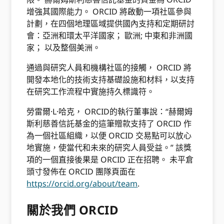
增強其國際能力。 ORCID 將啟動一項社區參與
計劃，在四個地理區域提供國內支持和定期研討
會：亞洲和環太平洋國家； 歐洲; 中東和非洲國
家； 以及整個美洲。
通過與研究人員和機構社區的接觸， ORCID 將
開發本地化的技術支持基礎設施和材料，以支持
在研究工作流程中實施持久標識符。
勞雷爾·L·哈克， ORCID的執行董事說：“赫爾姆
斯利慈善信託基金的這筆贈款支持了 ORCID 作
為一個社區組織，以便 ORCID 交易點可以放心
地實施，使當代和未來的研究人員受益。” 該獎
項的一個直接後果是 ORCID 正在招聘。 未平倉
頭寸發佈在 ORCID 團隊頁面在
https://orcid.org/about/team
.
關於我們 ORCID