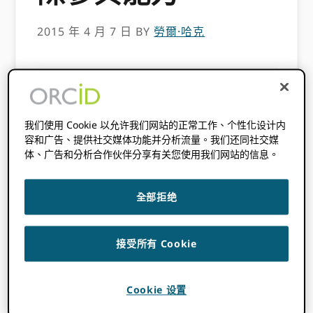
2015 年 4 月 7 日
BY
勞爾·哈克
此內容已有三年多了。此帖子中包含的資訊
可能不準確。
我们使用 Cookie 以允许我们网站的正常工作、个性化设计内
ORCID 已獲得 Leona M. 和 Harry B. Helmsley
容和广告、提供社交媒体功能并分析流量。我们还同社交媒
慈善信託基金授予的為期 18 個月的 3 萬美元贈
体、广告和分析合作伙伴分享有关您使用我们网站的信息。
款，用於開發基礎設施和能力，以支持國際採用
和技術整合 ORCID （開放研究員和貢獻者）標
全部拒绝
識符，通過人員擴充、區域研討會和本地化成員
技術支持。
接受所有 Cookie
實現數字學術交流
ORCID 是一個非營利組織，旨在解決學術交流
Cookie 设置
中的名稱歧義問題。 名稱模糊性給研究企業帶來