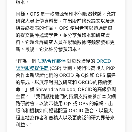
版本。
同樣，OPS 是一款開源預印本伺服器軟體，允許
研究人員上傳資料集、在出版前修改論文以及連
結最終發表的作品。 OPS 使用者可以透過簡單
的提交嚮導邀請學者，並分享預印本和研究資
料。它還允許研究人員在累積數據時頻繁發布更
新。最後，它允許分發預印本。
“作為一個
試點合作夥伴
對於改造後的
ORCID
認證服務提供商
(CSP) 計劃，我們很高興與 PKP
合作重新認證他們的 ORCID 為 OJS 和 OPS 構建
的集成，以展示對開放研究和 ORCID的持續使
命，」說 Shivendra Naidoo, ORCID的高級參與
主管。 「我們感謝他們的持續支持並參加本次網
路研討會，以演示使用 OJS 或 OPS 的編輯、出
版商和機構如何輕鬆配置 ORCID 整合，以最大
程度地為作者和審稿人以及更廣泛的研究界帶來
利益。”