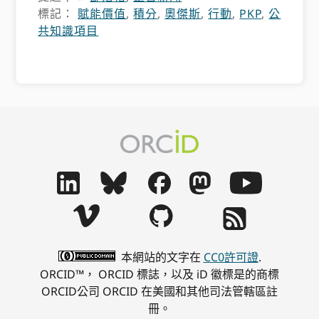
標記：
賦能價值
,
積分
,
奧傑斯
,
行動
,
PKP
,
公
共知識項目
本網站的文字在
CC0許可證
.
ORCID™， ORCID 標誌，以及 iD 徽標是的商標
ORCID公司 ORCID 在美國和其他司法管轄區註
冊。