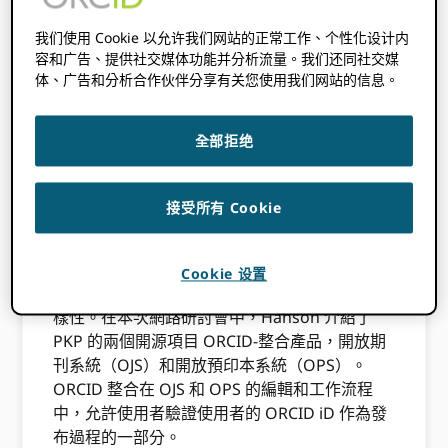
我们使用 Cookie 以允许我们网站的正常工作、个性化设计内
2024 年 4 月 11 日
BY
ORCID
容和广告、提供社交媒体功能并分析流量。我们还同社交媒
体、广告和分析合作伙伴分享有关您使用我们网站的信息。
ORCID的賦能價值系列展示如何 ORCID- 認證服
務提供者可實現快速、簡單的註冊表互通性
全部拒绝
ORCID 成員組織和其他學術機構。如果您錯過
了我們最近由系統開發人員 Erik Hanson 主持的
「實現價值」網路研討會
公共知識項目
接受所有 Cookie
（PKP），你可以
在這裡觀看重播
.
PKP 是一個研究和開發項目，旨在創建和支持開
Cookie 设置
放基礎設施，以提高學術出版的品質、範圍和多
樣性。在本次網路研討會中，Hanson 介紹了
PKP 的兩個開源項目 ORCID-整合產品，開放期
刊系統（OJS）和開放預印本系統（OPS）。
ORCID 整合在 OJS 和 OPS 的編輯和工作流程
中，允許使用者驗證使用者的 ORCID iD 作為發
布過程的一部分。