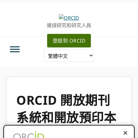
跳
跳
轉
到
至
主
連接研究和研究人員
主
要
導
內
登錄到 ORCID
航
容
ORCID 開放期刊
系統和開放預印本
系統的集成