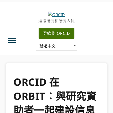
跳
跳
轉
到
至
主
連接研究和研究人員
主
要
導
內
登錄到 ORCID
航
容
ORCID 在
ORBIT：與研究資
助者一起建設信息