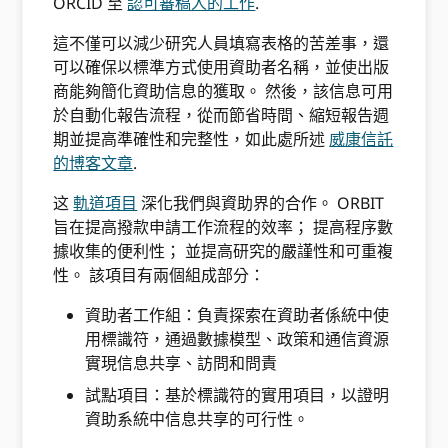
ORCID 至
認可審稿人的工作
.
這不僅可以減少研究人員填寫表格的苦差事，還
可以確保以標準方式使用資助者名稱，並使出版
商能夠簡化資助信息的獲取。 然後，該信息可用
於自動化報告流程，從而節省時間、縮短報告週
期並提高準確性和完整性，如此處所述
威康信託
的博客文章
.
这
軌道項目
深化我們與資助界的合作。 ORBIT
旨在提高撥款申請工作流程的效率； 提高程序數
據收集的便利性； 並提高研究的嚴謹性和可重複
性。 該項目有兩個組成部分：
資助者工作組：負責探索在資助者係統中使
用標識符，通過數據模型、政策和通信資源
實現信息共享、訪問和問責
試點項目：基於標識符的實用項目，以證明
資助系統中信息共享的可行性。