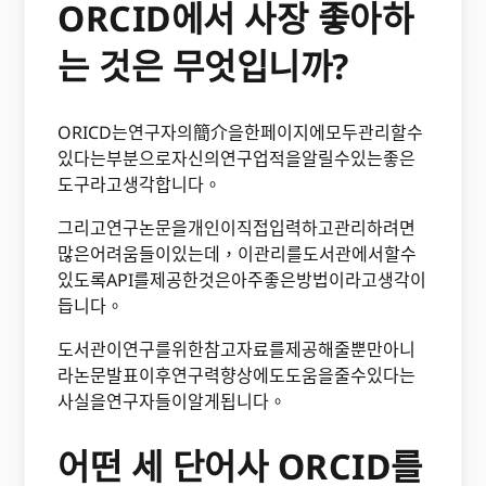
ORCID에서 사장 좋아하
는 것은 무엇입니까?
ORICD는연구자의簡介을한페이지에모두관리할수
있다는부분으로자신의연구업적을알릴수있는좋은
도구라고생각합니다。
그리고연구논문을개인이직접입력하고관리하려면
많은어려움들이있는데，이관리를도서관에서할수
있도록API를제공한것은아주좋은방법이라고생각이
듭니다。
도서관이연구를위한참고자료를제공해줄뿐만아니
라논문발표이후연구력향상에도도움을줄수있다는
사실을연구자들이알게됩니다。
어떤 세 단어사 ORCID를