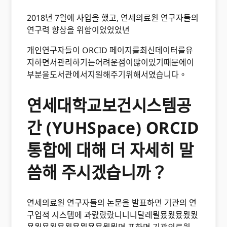
2018년 7월에 사입을 했고, 연세의료원 연구자들의
연구력 향상을 위함이었었었년
개인연구자들이 ORCID 페이지를최신데이터를유
지하면서관리하기는어려운점이많이있기때문에이
부분을도서관에서지원해주기위해서였습니다。
연세대학교보건시스템공
간 (YUHSpace) ORCID
통합에 대해 더 자세히 말
씀해 주시겠습니까？
연세의료원 연구자들의 논문을 발표하면 기관의 연
구업적 시스템에 과랈랐랐니니니달레묄묬묐묬묐묐