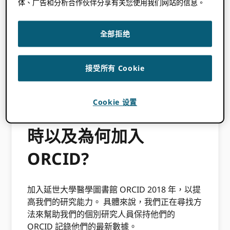
力於向盡可能多的研究人員介紹 ORCID. 為了增
体、广告和分析合作伙伴分享有关您使用我们网站的信息。
加參與度，我們不斷地解釋 ORCID 通過我們的
圖書館網站服務
或通過教育推廣。
全部拒绝
ORCID 是研究人員改進個人研究的一種工具，
但對於政策制定者（例如大學校長或院長）來
接受所有 Cookie
說，意識到這一點同樣重要 ORCID 並鼓勵研究
人員參與。
Cookie 设置
延世大學醫學圖書館何
時以及為何加入
ORCID?
加入延世大學醫學圖書館 ORCID 2018 年，以提
高我們的研究能力。 具體來說，我們正在尋找方
法來幫助我們的個別研究人員保持他們的
ORCID 記錄他們的最新數據。