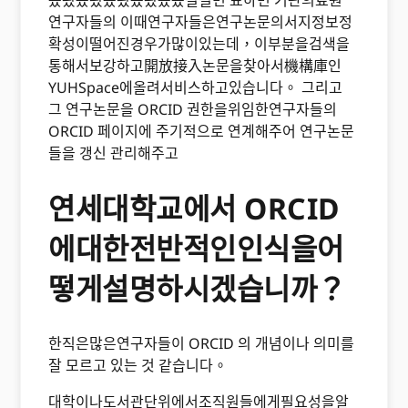
묬묐묬묐묬묐묬묐묬묬묄묄면 표하면 기관의료원
연구자들의 이때연구자들은연구논문의서지정보정
확성이떨어진경우가많이있는데，이부분을검색을
통해서보강하고開放接入논문을찾아서機構庫인
YUHSpace에올려서비스하고있습니다。 그리고
그 연구논문을 ORCID 권한을위임한연구자들의
ORCID 페이지에 주기적으로 연계해주어 연구논문
들을 갱신 관리해주고
연세대학교에서 ORCID
에대한전반적인인식을어
떻게설명하시겠습니까？
한직은많은연구자들이 ORCID 의 개념이나 의미를
잘 모르고 있는 것 같습니다。
대학이나도서관단위에서조직원들에게필요성을알