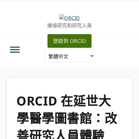
跳
跳
轉
到
至
主
連接研究和研究人員
主
要
導
內
登錄到 ORCID
航
容
ORCID 在延世大
學醫學圖書館：改
善研究人員體驗