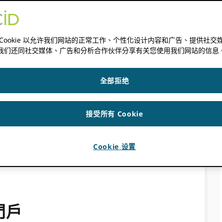
 可用於添加就業、教育、資格或專業活動（會員資格、服務、
ger 僅對財團成員可用。
，所以請
在此請求訪問權限。
 Cookie 以允许我们网站的正常工作、个性化设计内容和广告、提供社交
我们还同社交媒体、广告和分析合作伙伴分享有关您使用我们网站的信息
全部拒绝
接受所有 Cookie
Cookie 设置
門戶