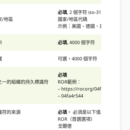
必填
, 2 個字符 iso-3166-
/地區
國家/地區代碼
示例：美國、德國、墨西哥
市
必填
, 4000 個字符
域
可選，4000 個字符
必填
之一的組織的持久標識符
ROR範例：
– https://ror.org/04fa4r544
– 04fa4r544
識符的來源
必填
。 必須是以下值之一：
ROR（首選選項）
戈爾德