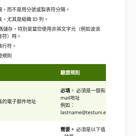
隔，而不是用分號或製表符分隔。
，尤其是組織 ID 列。
8 編碼儲存，特別是當您使用非英文字元（例如波浪
音符）時。
換行符。
證規則
驗證規則
必填
。 必須是一個有效的E-
mail地址
員的電子郵件地址
例如：
lastname@testuni.edu
需要。
必須是以下值之一：