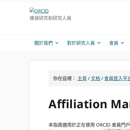
跳
跳
跳
轉
到
至
連接研究和研究人員
至
主
主
主
要
側
導
內
邊
航
容
欄
關於我們
對於研究人員
會員
你在這裡：
主頁
/
文档
/
會員登入平
Affiliation 
本指南適用於正在使用 ORCID 會員門