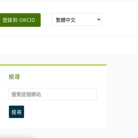
登錄到 ORCID
主
搜尋
要
搜
側
索
這
邊
個
網
欄
站