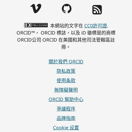
本網站的文字在
CC0許可證
.
ORCID™， ORCID 標誌，以及 iD 徽標是的商標
ORCID公司 ORCID 在美國和其他司法管轄區註
冊。
關於我們 ORCID
隐私政策
使用条款
無障礙聲明
ORCID 幫助中心
爭議程序
品牌指南
Cookie 设置