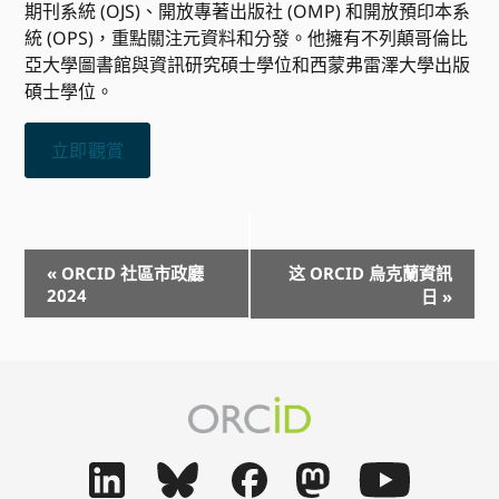
期刊系統 (OJS)、開放專著出版社 (OMP) 和開放預印本系
統 (OPS)，重點關注元資料和分發。他擁有不列顛哥倫比
亞大學圖書館與資訊研究碩士學位和西蒙弗雷澤大學出版
碩士學位。
立即觀賞
事
«
ORCID 社區市政廳
这 ORCID 烏克蘭資訊
2024
件
日
»
導
航