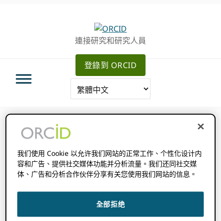
跳
跳
跳
轉
到
至
至
主
主
連接研究和研究人員
主
要
側
導
內
邊
登錄到 ORCID
航
容
欄
此事已過。
我们使用 Cookie 以允许我们网站的正常工作、个性化设计内
容和广告、提供社交媒体功能并分析流量。我们还同社交媒
活動系列：
賦能價值
体、广告和分析合作伙伴分享有关您使用我们网站的信息。
2024 年 3 月 26 日
十一時三十分
十一時三
@
-
十分
全部拒绝
UTC