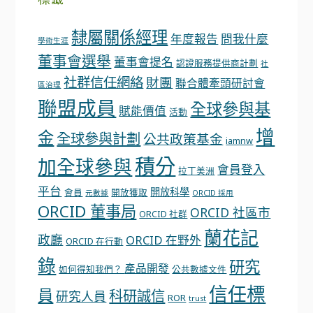
隸屬關係經理
年度報告
問我什麼
學術生涯
董事會選舉
董事會提名
認證服務提供商計劃
社
社群信任網絡
財團
聯合體牽頭研討會
區治理
聯盟成員
全球參與基
賦能價值
活動
增
金
全球參與計劃
公共政策基金
iamnw
積分
加全球參與
會員登入
拉丁美洲
平台
開放科學
會員
開放獲取
元數據
ORCID 採用
ORCID 董事局
ORCID 社區市
ORCID 社群
蘭花記
政廳
ORCID 在野外
ORCID 在行動
錄
研究
產品開發
如何得知我們？
公共數據文件
信任標
員
科研誠信
研究人員
ROR
trust