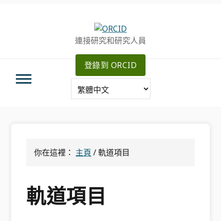
跳
跳
跳
轉
到
至
至
主
主
連接研究和研究人員
主
要
側
導
內
邊
登錄到 ORCID
航
容
欄
你在這裡：
主頁
/
軌道項目
軌道項目