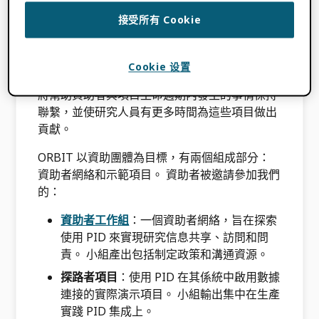
作為 ORBIT 項目的一部分，我們開發並測試了
接受所有 Cookie
標識符在資助者贈款管理系統中的實際用途。 該
項目旨在讓研究人員更容易共享信息，提高共享
信息的準確性，豐富可以輕鬆共享的信息類型，
Cookie 设置
並減輕研究人員和資助者的報告負擔。 這些改進
將幫助資助者與項目生命週期內發生的事情保持
聯繫，並使研究人員有更多時間為這些項目做出
貢獻。
ORBIT 以資助團體為目標，有兩個組成部分：
資助者網絡和示範項目。 資助者被邀請參加我們
的：
資助者工作組
：一個資助者網絡，旨在探索
使用 PID 來實現研究信息共享、訪問和問
責。 小組產出包括制定政策和溝通資源。
探路者項目
：使用 PID 在其係統中啟用數據
連接的實際演示項目。 小組輸出集中在生產
實踐 PID 集成上。