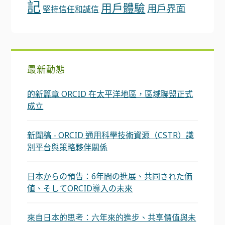
記
用戶體驗
用戶界面
堅持信任和誠信
最新動態
的新篇章 ORCID 在太平洋地區，區域聯盟正式
成立
新聞稿 - ORCID 通用科學技術資源（CSTR）識
別平台與策略夥伴關係
日本からの預告：6年間の進展、共同された価
値、そしてORCID導入の未來
來自日本的思考：六年來的進步、共享價值與未