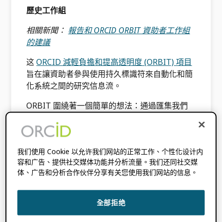
歷史工作組
相關新聞：
報告和 ORCID ORBIT 資助者工作組
的建議
这
ORCID 減輕負擔和提高透明度 (ORBIT) 項目
旨在讓資助者參與使用持久標識符來自動化和簡
化系統之間的研究信息流。
ORBIT 圍繞著一個簡單的想法：通過匯集我們
的專業知識和影響力，我們可以在研究信息的透
明度和可靠性方面向前邁出一大步。
ORCID iD 作為密鑰，使研究人員能夠輕鬆地與
我们使用 Cookie 以允许我们网站的正常工作、个性化设计内
研究系統共享信息。 為了實現這些好處，研究界
容和广告、提供社交媒体功能并分析流量。我们还同社交媒
的每個部門——資助者、出版商、大學——都需
体、广告和分析合作伙伴分享有关您使用我们网站的信息。
要與研究人員合作收集 ORCID iD，將它們存儲
在他們的系統中，並與嵌入的標識符積極共享信
全部拒绝
息。