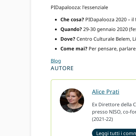
PIDapalooza: l'essenziale
Che cosa?
PIDapalooza 2020 – il f
Quando?
29-30 gennaio 2020 (fest
Dove?
Centro Culturale Belem, L
Come mai?
Per pensare, parlare,
Blog
AUTORE
Alice Prati
Ex Direttore della
presso NISO, co-fon
(2021-22)
Leggi tutti i com