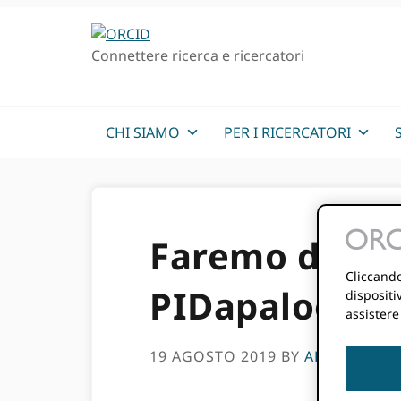
Passa
Vai
alla
al
Connettere ricerca e ricercatori
navigazione
contenuto
principale
principale
CHI SIAMO
PER I RICERCATORI
Faremo di nuo
Cliccando
PIDapalooza 
dispositi
assistere
19 AGOSTO 2019
BY
ALICE PRATI