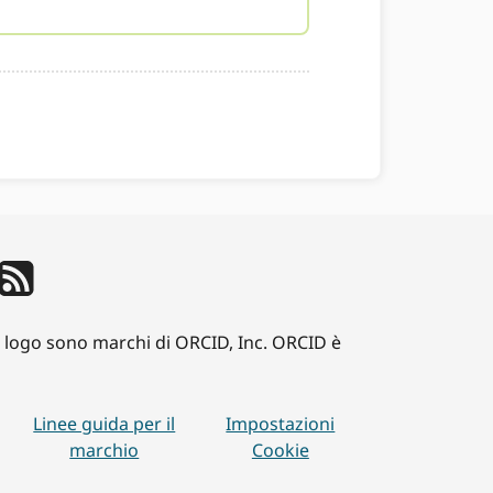
iD logo sono marchi di ORCID, Inc. ORCID è
Linee guida per il
Impostazioni
marchio
Cookie