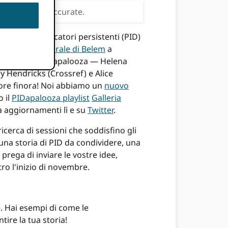
ero essere inaccurate.
o degli identificatori persistenti (PID)
so
Centro Culturale di Belem
a
di quartiere PIDapalooza — Helena
y Hendricks (Crossref) e Alice
iore finora! Noi abbiamo un
nuovo
o il
PIDapalooza playlist
Galleria
 aggiornamenti lì e su
Twitter
.
icerca di sessioni che soddisfino gli
i una storia di PID da condividere, una
 prega di inviare le vostre idee,
tro l'inizio di novembre.
e. Hai esempi di come le
ire la tua storia!