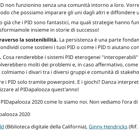
PID non funzionino senza una comunità intorno a loro. Vorr
odo che possiamo imparare gli uni dagli altri e diffondere u
già che i PID sono fantastici, ma quali strategie hanno funz
asformiamole insieme in storie di successo!
averso la sostenibilità.
La persistenza è una parte fondam
ondividi come sostieni i tuoi PID o come i PID ti aiutano con 
.
Cosa renderebbe i sistemi PID eterogenei "interoperabili" 
risolverebbero molti dei problemi e, in caso affermativo, com
e colmiamo i divari tra i diversi gruppi e comunità di stakeh
 i PID solo tramite powerpoint. E i giochi? Danza interpreta
anizzare al PIDapalooza quest'anno!
 PIDapalooza 2020 come lo siamo noi. Non vediamo l'ora di 
palooza 2020
ld
(Biblioteca digitale della California),
Ginny Hendricks
(Rif.