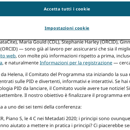
e anni fa. Le informazioni contenute in questo post potrebb
Accetta tutti i cookie
la rovescia ufficiale per
PIDApalooza 2020
— il festival apert
ui! A 162 giorni dalla nostra cerimonia di apertura al favolo
Impostazioni cookie
ortogallo, il vostro amichevole comitato di pianificazione 
ataCite), Maria Gould (CDL), Stephanie Harley (ORCID), Ginn
RCID) — sono già al lavoro per assicurarsi che sia il migl
sito web
, con molte più informazioni rispetto a prima, inclus
ca
, e naturalmente
Informazioni per la registrazione
— cerca
 da Helena, il Comitato del Programma sta iniziando la sua r
ntrati sulle PID e divertenti, informativi e interattivi. Se ha
logia PID da lanciare, il Comitato vuole avere tue notizie! Si
7 settembre. Il nostro obiettivo è finalizzare il programma en
a a uno dei sei temi della conferenza:
R, Piano S, le 4 C nei Metadati 2020; i principi sono ovunqu
no aiutato a mettere in pratica i principi? Ci piacerebbe sent