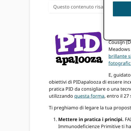
Questo contenuto risale a più di tr
Il conto al
— inizia q
Lisbona, P
Cousijn (D
Meadows (O
brillante 
fotografi
E, guidato
obiettivi di PIDapalooza di essere ince
pratica PID da consigliare o una tecno
utilizzando
questa forma
, entro il 2
Ti preghiamo di legare la tua propost
Mettere in pratica i principi.
FAI
Immunodeficienze Primitive ti han