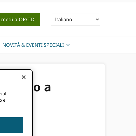
ccedi a ORCID
NOVITÀ & EVENTI SPECIALI
 mondo a
 sul
o e