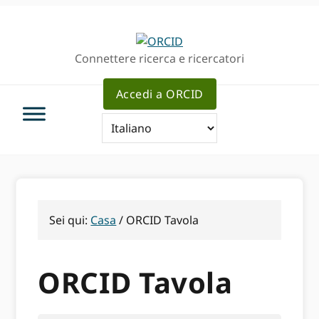
Passa
Vai
alla
al
navigazione
contenuto
Connettere ricerca e ricercatori
principale
principale
Accedi a ORCID
Sei qui:
Casa
/
ORCID Tavola
ORCID Tavola