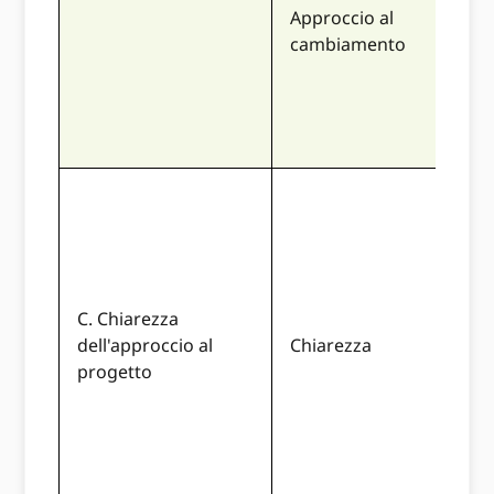
chia
Approccio al
con
cambiamento
di c
un
cam
sign
La 
desc
mod
com
atti
C. Chiarezza
prog
dell'approccio al
Chiarezza
atti
progetto
ben
con 
obie
pia
svi