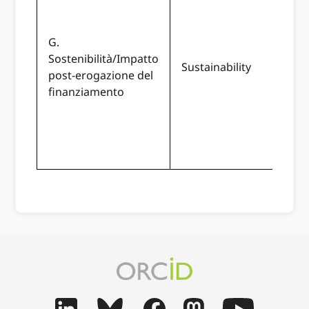
desc
chia
pian
G.
sost
Sostenibilità/Impatto
Sustainability
com
post-erogazione del
atti
finanziamento
spe
com
ver
supp