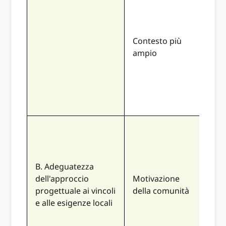
inse
un'i
più 
Contesto più
defi
ampio
sup
soli
con
impa
vast
La 
spie
mod
B. Adeguatezza
con
dell'approccio
Motivazione
per
progettuale ai vincoli
della comunità
com
e alle esigenze locali
sele
dov