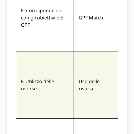
mod
E. Corrispondenza
fort
con gli obiettivi del
GPF Match
pro
GPF
rag
gli o
GPF
I ris
son
F. Utilizzo delle
Uso delle
di 
risorse
risorse
imp
riso
rich
La 