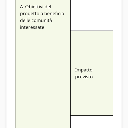
fin
A. Obiettivi del
annu
progetto a beneficio
Foc
delle comunità
Com
interessate
La 
desc
chi
Impatto
l'im
previsto
prev
fort
con
inno
Il p