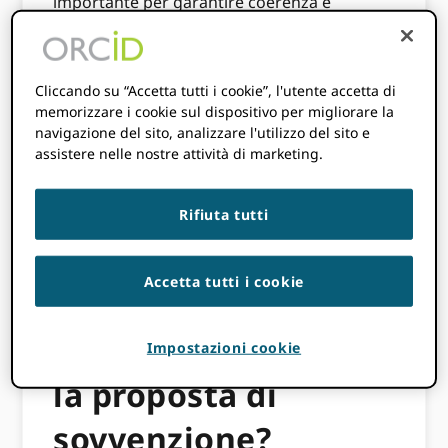
importante per garantire coerenza e
trasparenza in relazione alla selezione delle
proposte finanziate. Le migliori rubriche
sono strumentali per articolare cos'è
Cliccando su “Accetta tutti i cookie”, l'utente accetta di
l'eccellenza, quali tratti in una proposta sono
memorizzare i cookie sul dispositivo per migliorare la
i più importanti e per aiutare a rimuovere il
navigazione del sito, analizzare l'utilizzo del sito e
potenziale di pregiudizi rendendo i criteri più
assistere nelle nostre attività di marketing.
obiettivi. Abbiamo creato una rubrica
dettagliata che utilizzeremo per valutare le
Rifiuta tutti
proposte di sovvenzione. Questo
documento fornisce una panoramica dei
sette criteri su cui si baseranno le nostre
Accetta tutti i cookie
valutazioni.
Come sarà valutata
Impostazioni cookie
la proposta di
sovvenzione?