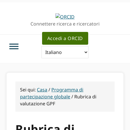
Passa
Vai
alla
al
navigazione
contenuto
Connettere ricerca e ricercatori
principale
principale
Accedi a ORCID
Sei qui:
Casa
/
Programma di
partecipazione globale
/
Rubrica di
valutazione GPF
Rubrica di