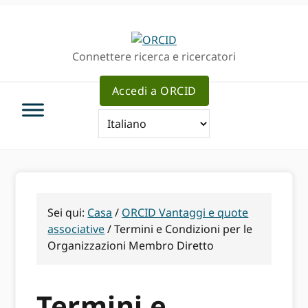
Passa
Vai
alla
al
navigazione
contenuto
Connettere ricerca e ricercatori
principale
principale
Accedi a ORCID
Sei qui:
Casa
/
ORCID Vantaggi e quote
associative
/
Termini e Condizioni per le
Organizzazioni Membro Diretto
Termini e