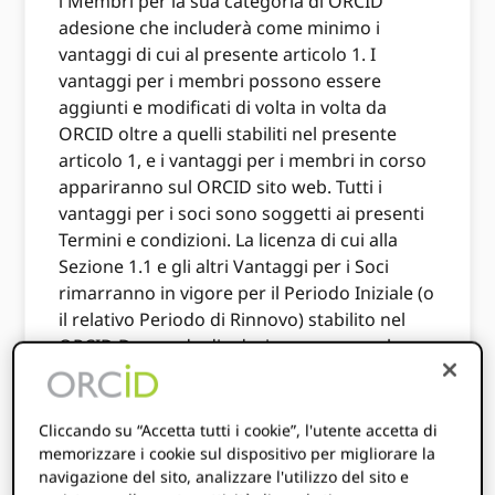
i Membri per la sua categoria di ORCID
adesione che includerà come minimo i
vantaggi di cui al presente articolo 1. I
vantaggi per i membri possono essere
aggiunti e modificati di volta in volta da
ORCID oltre a quelli stabiliti nel presente
articolo 1, e i vantaggi per i membri in corso
appariranno sul ORCID sito web. Tutti i
vantaggi per i soci sono soggetti ai presenti
Termini e condizioni. La licenza di cui alla
Sezione 1.1 e gli altri Vantaggi per i Soci
rimarranno in vigore per il Periodo Iniziale (o
il relativo Periodo di Rinnovo) stabilito nel
ORCID Domanda di adesione, a meno che
non sia stata risolta in precedenza ai sensi
dell'articolo 8 o limitata ai sensi della sezione
4.2.
Cliccando su “Accetta tutti i cookie”, l'utente accetta di
memorizzare i cookie sul dispositivo per migliorare la
1.1
Concessione di Licenza. A partire dalla
navigazione del sito, analizzare l'utilizzo del sito e