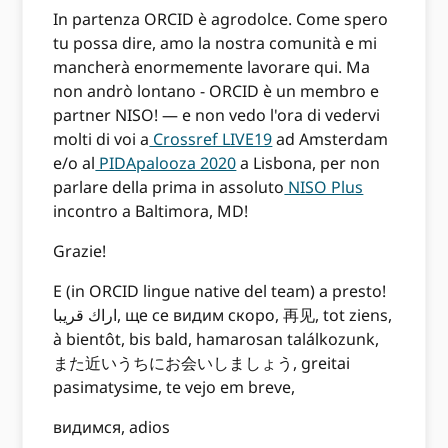
In partenza ORCID è agrodolce. Come spero
tu possa dire, amo la nostra comunità e mi
mancherà enormemente lavorare qui. Ma
non andrò lontano - ORCID è un membro e
partner NISO! — e non vedo l'ora di vedervi
molti di voi a
Crossref LIVE19
ad Amsterdam
e/o al
PIDApalooza 2020
a Lisbona, per non
parlare della prima in assoluto
NISO Plus
incontro a Baltimora, MD!
Grazie!
E (in ORCID lingue native del team) a presto!
اراك قريبا, ще се видим скоро, 再见, tot ziens,
à bientôt, bis bald, hamarosan találkozunk,
また近いうちにお会いしましょう, greitai
pasimatysime, te vejo em breve,
видимся, adios