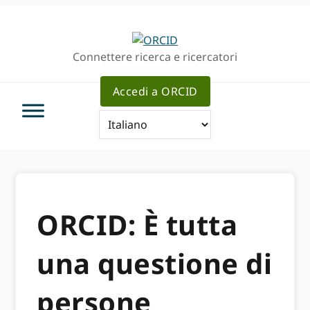
Passa
Vai
alla
al
navigazione
contenuto
Connettere ricerca e ricercatori
principale
principale
Accedi a ORCID
ORCID: È tutta
una questione di
persone