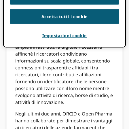
Migliori
Farmacia aperta
La comunità si sta
sforzando di promuovere un'editoria medica
Accetta tutti i cookie
veloce e trasparente e sta incoraggiando le
aziende di ricerca farmaceutica a usare la
loro influenza per raggiungere questo
Impostazioni cookie
obiettivo, mentre ORCID fa parte della più
ampia infrastruttura digitale necessaria
affinché i ricercatori condividano
informazioni su scala globale, consentendo
connessioni trasparenti e affidabili tra
ricercatori, i loro contributi e affiliazioni
fornendo un identificatore che le persone
possono utilizzare con il loro nome mentre
svolgono attività di ricerca, borse di studio, e
attività di innovazione.
Negli ultimi due anni, ORCID e Open Pharma
hanno collaborato per dimostrare i vantaggi
ai ricercatori delle aziende farmaceutiche