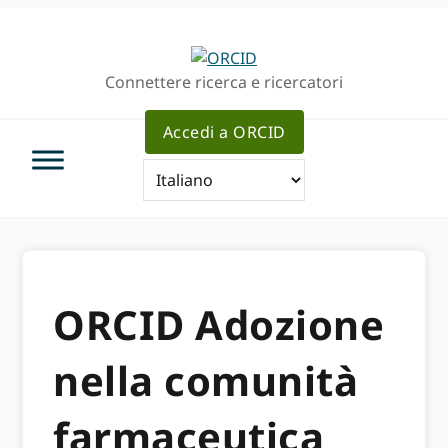
Passa
Vai
alla
al
navigazione
contenuto
Connettere ricerca e ricercatori
principale
principale
Accedi a ORCID
ORCID Adozione
nella comunità
farmaceutica