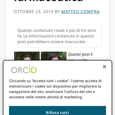
OTTOBRE 23, 2019
BY
MATTEO COMPRA
Questo contenuto risale a più di tre anni
fa. Le informazioni contenute in questo
post potrebbero essere inaccurate.
Questo post è
stato scritto
congiuntamente
da
Matt compra
,
Direttore esecutivo
Cliccando su “Accetta tutti i cookie”, l'utente accetta di
di DataCite ed ex Direttore dell'incarico di
memorizzare i cookie sul dispositivo per migliorare la
ORCID, e
Paolo Farrow
, Direttore della
navigazione del sito, analizzare l'utilizzo del sito e
assistere nelle nostre attività di marketing.
Comunicazione di Gruppo e
Sara Sabir,
Associate Medical Writer, entrambi presso
Oxford PharmaGenesis
Rifiuta tutti