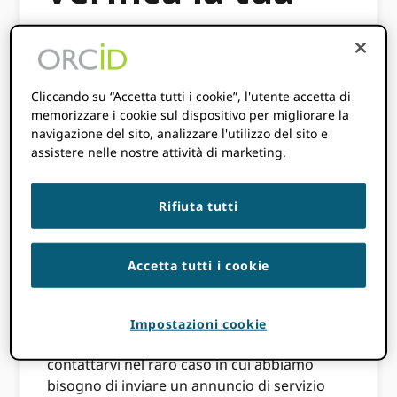
email
24 APRILE 2017
BY
PAULA DEMAIN
Cliccando su “Accetta tutti i cookie”, l'utente accetta di
memorizzare i cookie sul dispositivo per migliorare la
navigazione del sito, analizzare l'utilizzo del sito e
assistere nelle nostre attività di marketing.
Questo contenuto risale a più di tre anni
fa. Le informazioni contenute in questo
post potrebbero essere inaccurate.
Rifiuta tutti
Verifica degli indirizzi email associati al tuo
ORCID registrare è importante. È necessaria
Accetta tutti i cookie
un'e-mail valida per poter accedere al tuo
account, condividere le tue informazioni e
gestire chi può accedere al tuo record. È
Impostazioni cookie
importante anche per noi essere in grado di
contattarvi nel raro caso in cui abbiamo
bisogno di inviare un annuncio di servizio