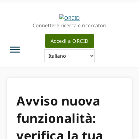
Passa
Vai
alla
al
navigazione
contenuto
Connettere ricerca e ricercatori
principale
principale
Accedi a ORCID
Avviso nuova
funzionalità:
verifica la tua