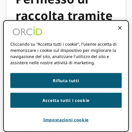
raccolta tramite
ORCID Posta in
arrivo
Cliccando su “Accetta tutti i cookie”, l'utente accetta di
memorizzare i cookie sul dispositivo per migliorare la
navigazione del sito, analizzare l'utilizzo del sito e
assistere nelle nostre attività di marketing.
Questo flusso di lavoro spiega come ORCID i
membri possono raccogliere il permesso
Rifiuta tutti
dagli autori per aggiungere opere
pubblicate ai loro ORCID registrare tramite
notifiche di autorizzazione.
Accetta tutti i cookie
Questo è un ottimo modo per contattare gli
autori per ottenere l'autorizzazione ad
Impostazioni cookie
aggiungere opere a quelle dell'autore ORCID
record con la notifica aggiunta direttamente