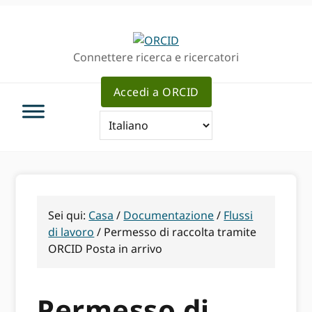
Passa
Vai
Skip
alla
al
to
navigazione
contenuto
sidebar
Connettere ricerca e ricercatori
principale
principale
primaria
Accedi a ORCID
Sei qui:
Casa
/
Documentazione
/
Flussi
di lavoro
/
Permesso di raccolta tramite
ORCID Posta in arrivo
Permesso di