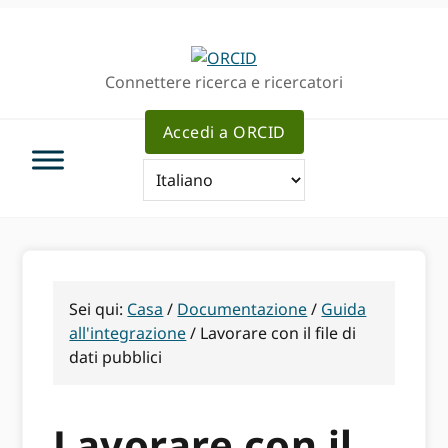
Passa
Vai
Skip
alla
al
to
navigazione
contenuto
sidebar
Connettere ricerca e ricercatori
principale
principale
primaria
Accedi a ORCID
Sei qui:
Casa
/
Documentazione
/
Guida
all'integrazione
/
Lavorare con il file di
dati pubblici
Lavorare con il