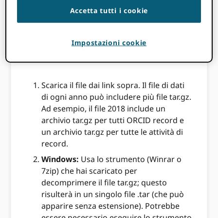
viene fornito solo in formato XML.
Accetta tutti i cookie
Continua a leggere per sapere come
generare versioni JSON del file.
Impostazioni cookie
Processo
Scarica il file dai link sopra. Il file di dati
di ogni anno può includere più file tar.gz.
Ad esempio, il file 2018 include un
archivio tar.gz per tutti ORCID record e
un archivio tar.gz per tutte le attività di
record.
Windows:
Usa lo strumento (Winrar o
7zip) che hai scaricato per
decomprimere il file tar.gz; questo
risulterà in un singolo file .tar (che può
apparire senza estensione). Potrebbe
essere necessario eseguire lo strumento