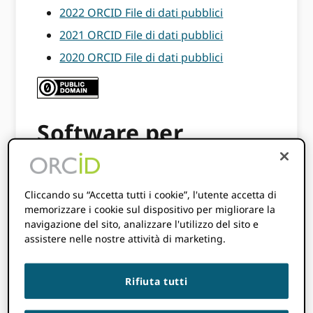
2022 ORCID File di dati pubblici
2021 ORCID File di dati pubblici
2020 ORCID File di dati pubblici
Software per
accedere al file
Cliccando su “Accetta tutti i cookie”, l'utente accetta di
Windows:
Uno strumento per
memorizzare i cookie sul dispositivo per migliorare la
decomprimere i file tar
navigazione del sito, analizzare l'utilizzo del sito e
come
Winrar
or
7zip
assistere nelle nostre attività di marketing.
Mac:
Nessun software aggiuntivo
necessario
Rifiuta tutti
Conversione XML-JSON
: Dal 2018 il file