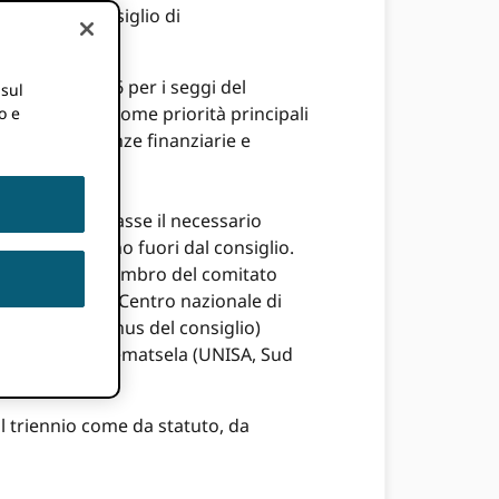
zioni del Consiglio di
ei membri e 16 per i seggi del
 sul
io
identificato
come priorità principali
o e
 solide competenze finanziarie e
ista che portasse il necessario
ttori ruotavano fuori dal consiglio.
 il processo: membro del comitato
Amin Ibrahim (Centro nazionale di
(e ORCID Alumnus del consiglio)
alia), Daisy Selematsela (UNISA, Sud
l triennio come da statuto, da