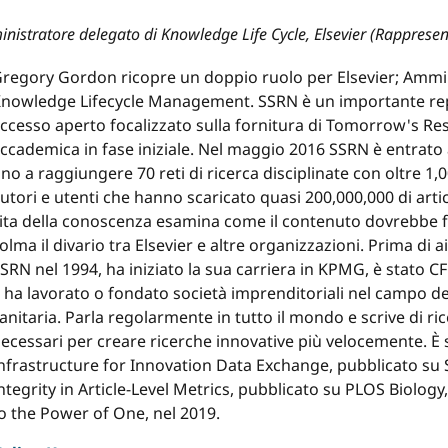
istratore delegato di Knowledge Life Cycle, Elsevier (Rappresent
regory Gordon ricopre un doppio ruolo per Elsevier; Ammi
nowledge Lifecycle Management. SSRN è un importante repo
ccesso aperto focalizzato sulla fornitura di Tomorrow's Res
ccademica in fase iniziale. Nel maggio 2016 SSRN è entrato a
ino a raggiungere 70 reti di ricerca disciplinate con oltre 1,0
utori e utenti che hanno scaricato quasi 200,000,000 di articol
ita della conoscenza esamina come il contenuto dovrebbe flui
olma il divario tra Elsevier e altre organizzazioni. Prima di
SRN nel 1994, ha iniziato la sua carriera in KPMG, è stato C
 ha lavorato o fondato società imprenditoriali nel campo del
anitaria. Parla regolarmente in tutto il mondo e scrive di 
ecessari per creare ricerche innovative più velocemente. È
nfrastructure for Innovation Data Exchange, pubblicato su 
ntegrity in Article-Level Metrics, pubblicato su PLOS Biolog
o the Power of One, nel 2019.