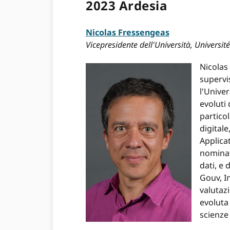
2023 Ardesia
Nicolas Fressengeas
Vicepresidente dell'Università, Universi
Nicolas 
supervi
l'Univer
evoluti 
particol
digitale
Applica
nominato
dati, e
Gouv, In
valutazi
evoluta 
scienze