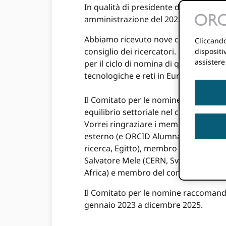
In qualità di presidente del Comitato 
amministrazione del 2023.
Abbiamo ricevuto nove candidature ben
Cliccando
consiglio dei ricercatori. Siamo stati 
dispositi
assistere
per il ciclo di nomina di quest'anno: e
tecnologiche e reti in Europa e Asia-P
Il Comitato per le nomine ha esamina
equilibrio settoriale nel consiglio e
Vorrei ringraziare i membri del comit
esterno (e ORCID Alumna del consigli
ricerca, Egitto), membro del consigl
Salvatore Mele (CERN, Svizzera), presi
Africa) e membro del comitato ester
Il Comitato per le nomine raccomanda 
gennaio 2023 a dicembre 2025.