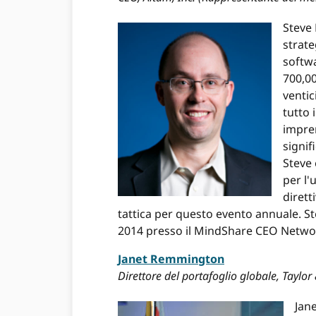
Steve 
strate
softwa
700,00
ventic
tutto 
impren
signif
Steve
per l'
dirett
tattica per questo evento annuale. St
2014 presso il MindShare CEO Netwo
Janet Remmington
Direttore del portafoglio globale, Taylo
Jane