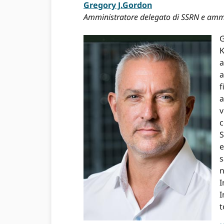
Gregory J.Gordon
Amministratore delegato di SSRN e ammin
G
K
a
a
f
a
v
c
S
e
s
n
I
I
t