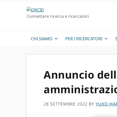
Passa
Vai
alla
al
Connettere ricerca e ricercatori
navigazione
contenuto
principale
principale
CHI SIAMO
PER I RICERCATORI
Annuncio della
amministrazi
28 SETTEMBRE 2022
BY
YUKO HA