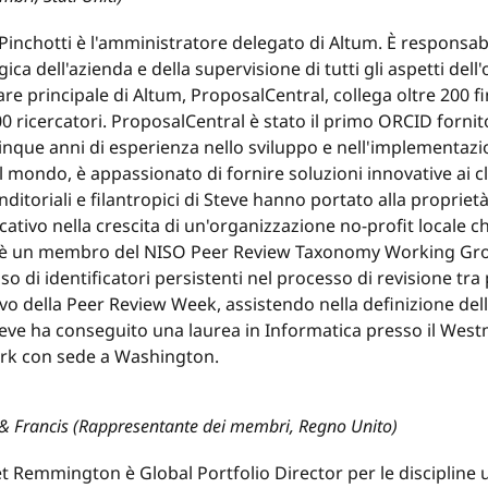
Pinchotti è l'amministratore delegato di Altum. È responsab
gica dell'azienda e della supervisione di tutti gli aspetti de
re principale di Altum, ProposalCentral, collega oltre 200 fi
0 ricercatori. ProposalCentral è stato il primo ORCID fornitor
inque anni di esperienza nello sviluppo e nell'implementazi
il mondo, è appassionato di fornire soluzioni innovative ai cli
ditoriali e filantropici di Steve hanno portato alla propriet
icativo nella crescita di un'organizzazione no-profit locale
 è un membro del NISO Peer Review Taxonomy Working Group,
uso di identificatori persistenti nel processo di revisione tra
ivo della Peer Review Week, assistendo nella definizione dell
eve ha conseguito una laurea in Informatica presso il Westm
rk con sede a Washington.
r & Francis (Rappresentante dei membri, Regno Unito)
t Remmington è Global Portfolio Director per le discipline u