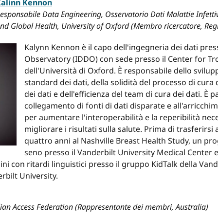
alinn Kennon
esponsabile Data Engineering, Osservatorio Dati Malattie Infetti
nd Global Health, University of Oxford (Membro ricercatore, Reg
Kalynn Kennon è il capo dell'ingegneria dei dati pres
Observatory (IDDO) con sede presso il Center for Tr
dell'Università di Oxford. È responsabile dello svil
standard dei dati, della solidità del processo di cura d
dei dati e dell'efficienza del team di cura dei dati. È 
collegamento di fonti di dati disparate e all'arricch
per aumentare l'interoperabilità e la reperibilità n
migliorare i risultati sulla salute. Prima di trasferirs
quattro anni al Nashville Breast Health Study, un pro
seno presso il Vanderbilt University Medical Center 
ini con ritardi linguistici presso il gruppo KidTalk della Vand
rbilt University.
lian Access Federation (Rappresentante dei membri, Australia)