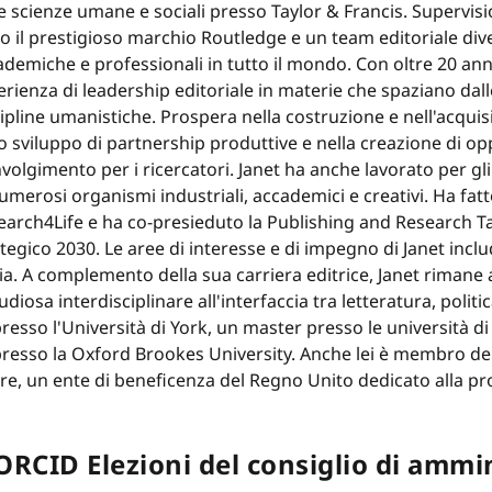
e scienze umane e sociali presso Taylor & Francis. Supervisio
to il prestigioso marchio Routledge e un team editoriale div
demiche e professionali in tutto il mondo. Con oltre 20 anni
rienza di leadership editoriale in materie che spaziano dalle 
ipline umanistiche. Prospera nella costruzione e nell'acquisiz
o sviluppo di partnership produttive e nella creazione di op
volgimento per i ricercatori. Janet ha anche lavorato per gli 
umerosi organismi industriali, accademici e creativi. Ha fatt
earch4Life e ha co-presieduto la Publishing and Research Ta
tegico 2030. Le aree di interesse e di impegno di Janet inclu
toria. A complemento della sua carriera editrice, Janet rimane
tudiosa interdisciplinare all'interfaccia tra letteratura, polit
 presso l'Università di York, un master presso le università d
 presso la Oxford Brookes University. Anche lei è membro de
tre, un ente di beneficenza del Regno Unito dedicato alla pr
ORCID Elezioni del consiglio di ammi