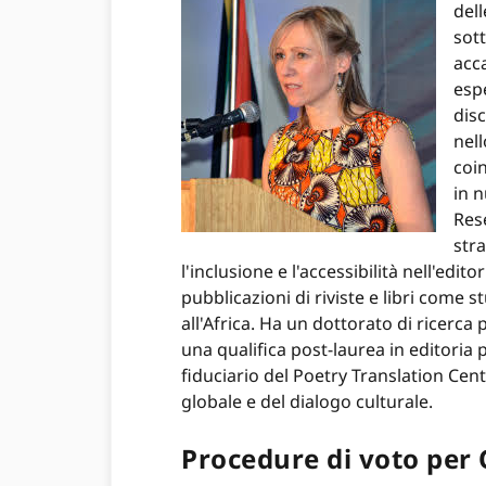
dell
sot
acca
espe
disc
nell
coin
in n
Res
stra
l'inclusione e l'accessibilità nell'edi
pubblicazioni di riviste e libri come s
all'Africa. Ha un dottorato di ricerca
una qualifica post-laurea in editoria
fiduciario del Poetry Translation Cen
globale e del dialogo culturale.
Procedure di voto per 