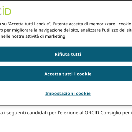
per le Nomine, sono lieto di annunciare la lista per ORCIDele
 qualificate per i seggi del consiglio dei rappresentanti d
 su “Accetta tutti i cookie”, l'utente accetta di memorizzare i cookie
lieti di avere candidati con esperienza nelle aree del consigl
vo per migliorare la navigazione del sito, analizzare l'utilizzo del sit
 nelle nostre attività di marketing.
sperienza nei settori dell'editoria e dei fornitori di servizi,
acifico.
Rifiuta tutti
to attentamente ogni nomina, sforzandosi di costruire una l
 colmasse le lacune di competenze chiave man mano che i dire
ato per il loro duro lavoro e la loro premura durante tutto
Accetta tutti i cookie
o) Patricia Brennan (CZI, USA), membro del consiglio Amal 
io Calvin Johnson (NIH, USA), membro del comitato esterno 
dente del consiglio Linda O'Brien (Griffith University, Austr
Impostazioni cookie
no Andrew Stammer (CSIRO, Australia)
i seguenti candidati per l'elezione al ORCID Consiglio per i