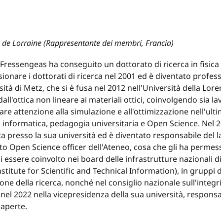
té de Lorraine (Rappresentante dei membri, Francia)
Fressengeas ha conseguito un dottorato di ricerca in fisica n
sionare i dottorati di ricerca nel 2001 ed è diventato profe
sità di Metz, che si è fusa nel 2012 nell'Università della Loren
dall'ottica non lineare ai materiali ottici, coinvolgendo sia l
are attenzione alla simulazione e all'ottimizzazione nell'ulti
, informatica, pedagogia universitaria e Open Science. Nel 20
ta presso la sua università ed è diventato responsabile del l
 Open Science officer dell'Ateneo, cosa che gli ha permesso d
 di essere coinvolto nei board delle infrastrutture nazionali
stitute for Scientific and Technical Information), in gruppi 
one della ricerca, nonché nel consiglio nazionale sull'integri
nel 2022 nella vicepresidenza della sua università, responsabi
 aperte.