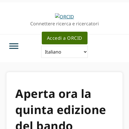
Passa
Vai
alla
al
navigazione
contenuto
Connettere ricerca e ricercatori
principale
principale
Accedi a ORCID
Aperta ora la
quinta edizione
del bando