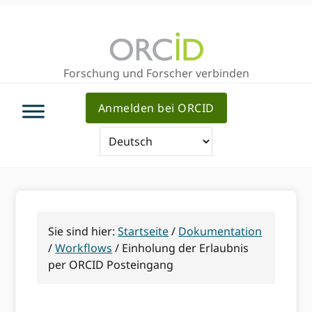
Direkt
Direkt
Direkt
zur
zum
zum
Hauptnavigation
Inhalt
Haupt
Sidebar
Forschung und Forscher verbinden
Anmelden bei ORCID
Sie sind hier:
Startseite
/
Dokumentation
/
Workflows
/
Einholung der Erlaubnis
per ORCID Posteingang