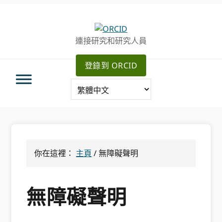
跳
跳
轉
到
至
主
連接研究和研究人員
主
要
導
內
登錄到 ORCID
航
容
你在這裡：
主頁
/
無障礙聲明
無障礙聲明