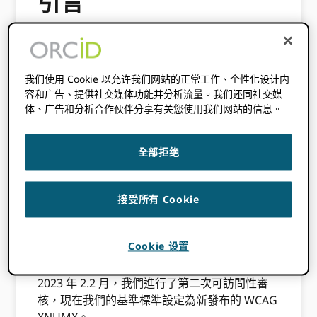
引言
ORCID 致力於讓盡可能廣泛的受眾訪問我們的
網站、應用程序、工具和服務，無論技術或能力
如何。
我们使用 Cookie 以允许我们网站的正常工作、个性化设计内
容和广告、提供社交媒体功能并分析流量。我们还同社交媒
可訪問性是一個核心方面 ORCID的願景是“一個
体、广告和分析合作伙伴分享有关您使用我们网站的信息。
所有參與研究、學術和創新的人都被獨特地識別
並與他們跨越學科、國界和時間的貢獻相關聯的
全部拒绝
世界”。 之一 ORCID的值是
包容性
，我們努力確
保每個成員 ORCID 社區感到受到歡迎、尊重和
有尊嚴的對待。
接受所有 Cookie
2023 年，我們在 WCAG 2.1 AA 方面取得了重大
進展，並減少了 WCAG A 和 AA 問題的數量
Cookie 设置
ORCID 註冊表來自
50
至
21
.
2023 年 2.2 月，我們進行了第二次可訪問性審
核，現在我們的基準標準設定為新發布的 WCAG
XNUMX。