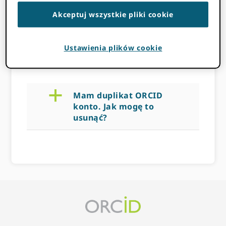
usunąć?
Akceptuj wszystkie pliki cookie
Ustawienia plików cookie
NOVEMBER 14, 2022
BY
ROB
BLACKBURN
a
Mam duplikat ORCID
konto. Jak mogę to
usunąć?