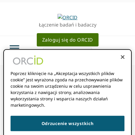
Przejdź
Przejdź
do
do
podstawowej
głównej
Łączenie badań i badaczy
nawigacji
zawartości
Zaloguj się do ORCID
Poprzez kliknięcie na „Akceptacja wszystkich plików
cookie” jest wyrażona zgoda na przechowywanie plików
cookie na swoim urządzeniu w celu usprawnienia
Mam duplikat
korzystania z nawigacji strony, analizowania
wykorzystania strony i wsparcia naszych działań
marketingowych.
ORCID konto.
Odrzucenie wszystkich
Jak mogę to