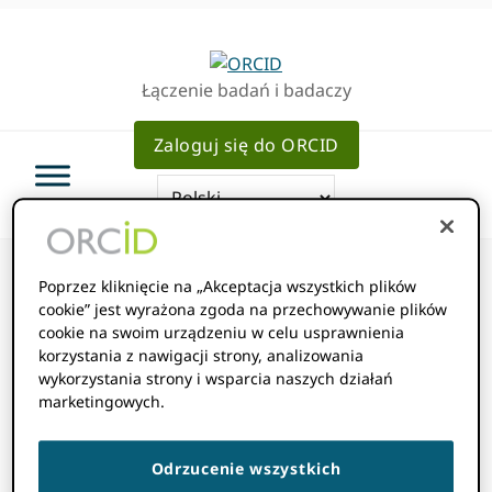
Przejdź
Przejdź
do
do
podstawowej
głównej
Łączenie badań i badaczy
nawigacji
zawartości
Zaloguj się do ORCID
Poprzez kliknięcie na „Akceptacja wszystkich plików
cookie” jest wyrażona zgoda na przechowywanie plików
cookie na swoim urządzeniu w celu usprawnienia
Jak
korzystania z nawigacji strony, analizowania
wykorzystania strony i wsparcia naszych działań
zarejestrować
marketingowych.
klienta
Odrzucenie wszystkich