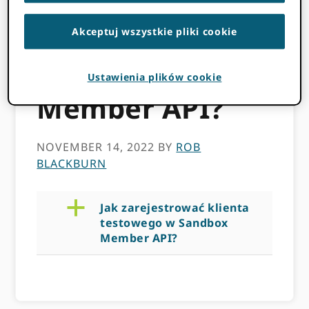
testowego w
Akceptuj wszystkie pliki cookie
Sandbox
Ustawienia plików cookie
Member API?
NOVEMBER 14, 2022
BY
ROB
BLACKBURN
a
Jak zarejestrować klienta
testowego w Sandbox
Member API?