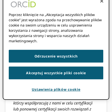
12 KWIETNIA 2023 R.
BY
ORCID
Poprzez kliknięcie na „Akceptacja wszystkich plików
cookie” jest wyrażona zgoda na przechowywanie plików
cookie na swoim urządzeniu w celu usprawnienia
korzystania z nawigacji strony, analizowania
wykorzystania strony i wsparcia naszych działań
marketingowych.
Odrzucenie wszystkich
aktualizacja:
Od 12 maja dokumenty nie są już
Akceptuj wszystkie pliki cookie
otwarte do komentowania. Bądź na bieżąco z
dalszymi aktualizacjami dotyczącymi
Ustawienia plików cookie
uruchomienia zaktualizowanego programu CSP
oraz ogłoszeniem o partnerach pilotażowych,
którzy współpracują z nami w celu certyfikacji
lub ponownej certyfikacji swoich rozwiązań z