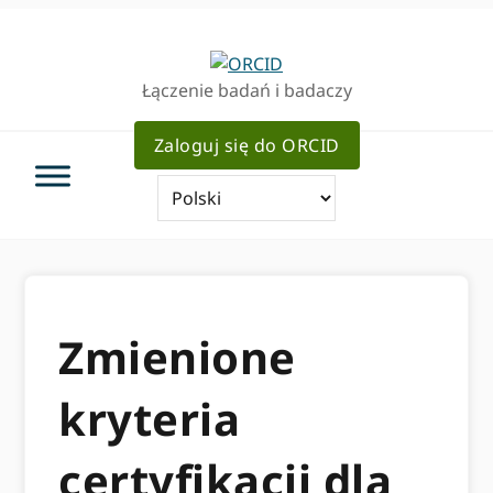
Przejdź
Przejdź
do
do
podstawowej
głównej
Łączenie badań i badaczy
nawigacji
zawartości
Zaloguj się do ORCID
Zmienione
kryteria
certyfikacji dla