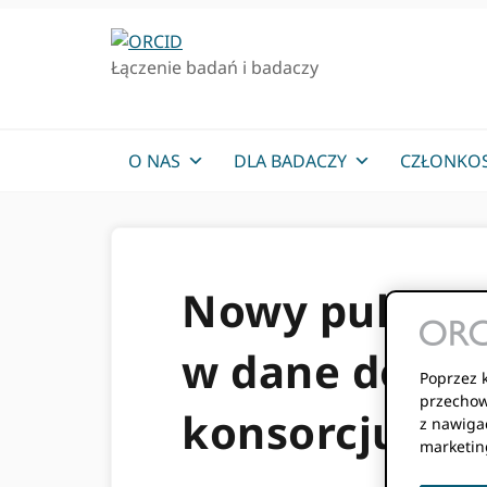
Przejdź
Przejdź
do
do
Łączenie badań i badaczy
podstawowej
głównej
nawigacji
zawartości
O NAS
DLA BADACZY
CZŁONKO
Nowy pulpit n
w dane dotyc
Poprzez k
przechow
konsorcjum
z nawigac
marketin