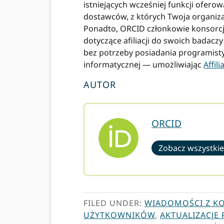
istniejących wcześniej funkcji ofero
dostawców, z których Twoja organiza
Ponadto, ORCID członkowie konsor
dotyczące afiliacji do swoich badacz
bez potrzeby posiadania programisty 
informatycznej — umożliwiając
Affil
AUTOR
ORCID
Zobacz wszystkie
FILED UNDER:
WIADOMOŚCI Z K
UŻYTKOWNIKÓW
,
AKTUALIZACJE