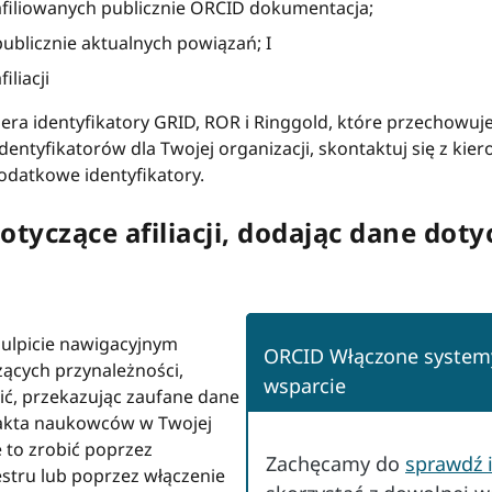
afiliowanych publicznie ORCID dokumentacja;
ublicznie aktualnych powiązań; I
liacji
era identyfikatory GRID, ROR i Ringgold, które przechowujem
identyfikatorów dla Twojej organizacji, skontaktuj się z kie
odatkowe identyfikatory.
tyczące afiliacji, dodając dane dotycz
pulpicie nawigacyjnym
ORCID Włączone syste
ących przynależności,
wsparcie
ić, przekazując zaufane dane
 akta naukowców w Twojej
 to zrobić poprzez
Zachęcamy do
sprawdź 
estru lub poprzez włączenie