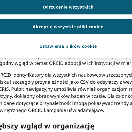
Odrzucenie wszystkich
e naszego Portalu członkowskiego jako zestawu nowych n
Akceptuj wszystkie pliki cookie
aniczonymi wewnętrznymi zasobami technicznymi — uzyska
ger aby pomóc ORCID członkowie konsorcjum zapisują wia
ścią ogłaszamy uruchomienie naszego najnowszego narzędz
Ustawienia plików cookie
kowskim — Panelu Afiliacji Członków. Szczególnie przydat
przynależności
, co jest dokładniejsze niż
dane domeny poczty e
odny wgląd w temat ORCID adopcji w ich instytucji w mia
ORCID identyfikatory dla wszystkich naukowców zrzeszonych 
iska i szczegóły przynależności jako CSV do odsyłaczy z 
 CRIS. Pulpit nawigacyjny umożliwia również organizacjom ro
zyjny, dokładny obraz wyników badań w czasie. Dla członk
 dane dotyczące przynależności mogą pokazywać trendy ad
ewnętrznego ORCID kampanie uświadamiające.
ębszy wgląd w organizację