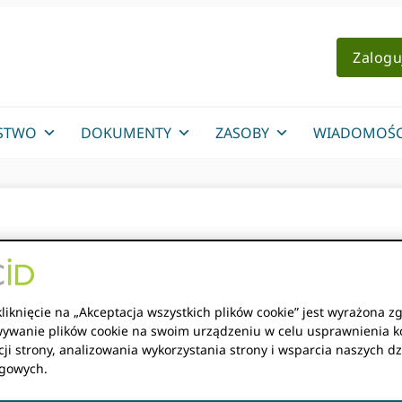
Zalogu
STWO
DOKUMENTY
ZASOBY
WIADOMOŚC
awigacyjny oferuje g
zące przynależności c
liknięcie na „Akceptacja wszystkich plików cookie” jest wyrażona z
ywanie plików cookie na swoim urządzeniu w celu usprawnienia k
ji strony, analizowania wykorzystania strony i wsparcia naszych dz
gowych.