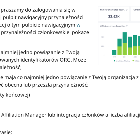
zapraszamy do zalogowania się w
yj pulpit nawigacyjny przynależności
ęcej o tym pulpicie nawigacyjnym
w
y przynależności członkowskiej pokaże
najmniej jedno powiązanie z Twoją
trowanych identyfikatorów ORG. Może
ależność;
e mają co najmniej jedno powiązanie z Twoją organizacją 
ć obecna lub przeszła przynależność;
daty końcowej)
ffiliation Manager lub integracja członków a liczba afiliac
asie;