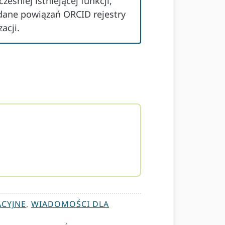
ześniej istniejącej funkcji,
dane powiązań ORCID rejestry
acji.
CYJNE
,
WIADOMOŚCI DLA