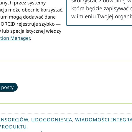
skorzystać z dowolnej wc
wanych przez systemy
która będzie zapisywać 
cja może obecnie korzystać.
w imieniu Twojej organiz
cjum mogą dodawać dane
y ORCID rejestruje szybko —
lub specjalistycznej wiedzy
iation Manager
.
 posty
ONSORCJÓW
,
UDOGODNIENIA
,
WIADOMOŚCI INTEGRA
 PRODUKTU