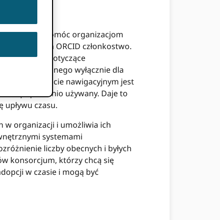
arzędzi, aby pomóc organizacjom
ć więcej z ich ORCID członkostwo.
rygodne dane dotyczące
ia przeznaczonego wyłącznie dla
ne w tym pulpicie nawigacyjnym jest
-mail
poprzednio używany. Daje to
rę upływu czasu.
w organizacji i umożliwia ich
wewnętrznymi systemami
zróżnienie liczby obecnych i byłych
ów konsorcjum, którzy chcą się
opcji w czasie i mogą być