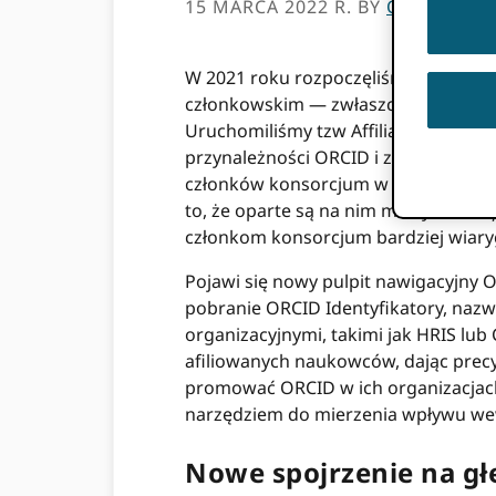
15 MARCA 2022 R.
BY
ORCID
W 2021 roku rozpoczęliśmy wdrażani
członkowskim — zwłaszcza tym z ogr
Uruchomiliśmy tzw Affiliation Mana
przynależności ORCID i z przyjemno
członków konsorcjum w Portalu Człon
to, że oparte są na nim metryki
dane 
członkom konsorcjum bardziej wiaryg
Pojawi się nowy pulpit nawigacyjny 
pobranie ORCID Identyfikatory, nazw
organizacyjnymi, takimi jak HRIS lub
afiliowanych naukowców, dając precy
promować ORCID w ich organizacjach
narzędziem do mierzenia wpływu w
Nowe spojrzenie na gł