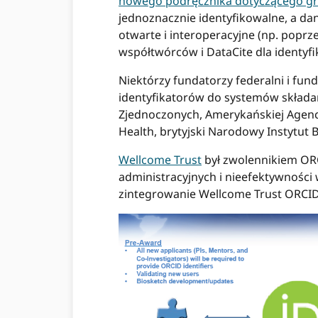
nowego podręcznika dotyczącego g
jednoznacznie identyfikowalne, a da
otwarte i interoperacyjne (np. poprz
współtwórców i DataCite dla identyf
Niektórzy fundatorzy federalni i fun
identyfikatorów do systemów składa
Zjednoczonych, Amerykańskiej Agencji
Health, brytyjski Narodowy Instytut
Wellcome Trust
był zwolennikiem ORC
administracyjnych i nieefektywności
zintegrowanie Wellcome Trust ORCID