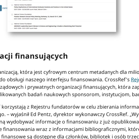
acji finansujących
anizacją, która jest cyfrowym centrum metadanych dla m
 do obsługi naszego interfejsu finansowania. CrossRef's
Rej
ządowych i prywatnych organizacji finansujących, która 
blikowanych badań naukowych sponsorom, instytucjom, bada
orzystają z Rejestru fundatorów w celu zbierania informa
o. – wyjaśnił Ed Pentz, dyrektor wykonawczy CrossRef. „W
ną wydobywać informacje o finansowaniu z już opublikowan
e finansowania wraz z informacjami bibliograficznymi, któ
ne finansowe są dostępne dla członków, bibliotek i osób trze