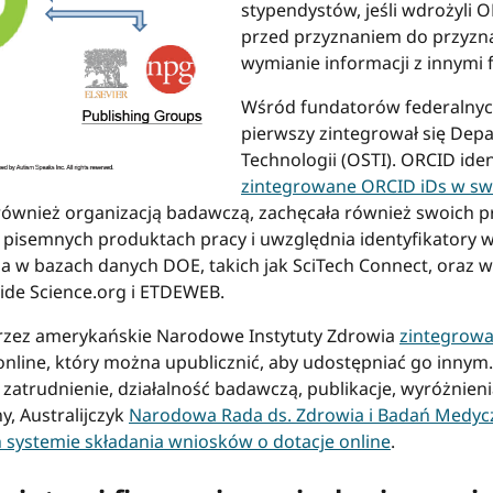
stypendystów, jeśli wdrożyli 
przed przyznaniem do przyzna
wymianie informacji z innymi
Wśród fundatorów federalnyc
pierwszy zintegrował się Depa
Technologii (OSTI). ORCID ide
zintegrowane ORCID iDs w swo
 również organizacją badawczą, zachęcała również swoich
w pisemnych produktach pracy i uwzględnia identyfikatory 
a w bazach danych DOE, takich jak SciTech Connect, oraz 
Wide Science.org i ETDEWEB.
rzez amerykańskie Narodowe Instytuty Zdrowia
zintegrowa
online, który można upublicznić, aby udostępniać go inny
atrudnienie, działalność badawczą, publikacje, wyróżnieni
, Australijczyk
Narodowa Rada ds. Zdrowia i Badań Medyc
 systemie składania wniosków o dotacje online
.