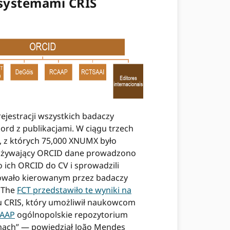
 systemami CRIS
ejestracji wszystkich badaczy
ord z publikacjami. W ciągu trzech
, z których 75,000 XNUMX było
 używający ORCID dane prowadzono
 ich ORCID do CV i sprowadzili
owało kierowanym przez badaczy
. The
FCT przedstawiło te wyniki na
u CRIS, który umożliwił naukowcom
AAP
ogólnopolskie repozytorium
emach” — powiedział João Mendes