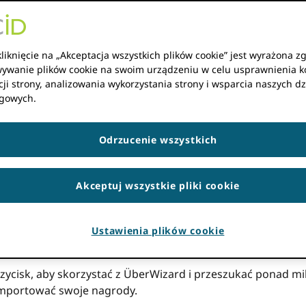
ie badań jest niezbędne. Być może mniej znany jest fakt, 
. ORCID teraz zapewnia naukowcom narzędzia do łączenia 
zacji finansujących na rzecz integracji ORCID identyfikato
liknięcie na „Akceptacja wszystkich plików cookie” jest wyrażona z
acji, narzędzia te będą wspierać ubieganie się o istniejąc
ywanie plików cookie na swoim urządzeniu w celu usprawnienia k
ji strony, analizowania wykorzystania strony i wsparcia naszych dz
mi funduszami, stworzyliśmy formularz z polami zgodnymi z
gowych.
zukiwania w ORCID Rejestr specyficzny dla grantów, opra
owaniu są jednoznacznie powiązane z agencjami finansując
h.
Odrzucenie wszystkich
metadanych finansowania
Akceptuj wszystkie pliki cookie
D rekord do finansowania nagród za pomocą naszego no
przewiń do nowej sekcji Finansowanie w swoim rekordzie. K
Ustawienia plików cookie
nie
przycisk do wpisania metadanych finansowania w formu
zycisk, aby skorzystać z ÜberWizard i przeszukać ponad m
aimportować swoje nagrody.