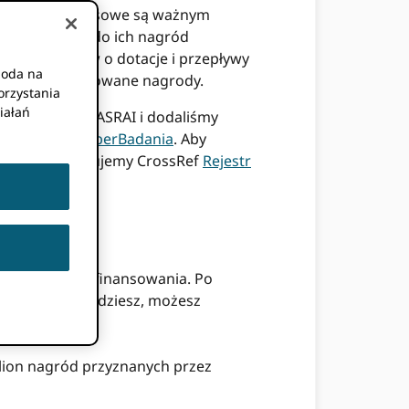
że nagrody finansowe są ważnym
ich ORCID iD do ich nagród
ry do wniosków o dotacje i przepływy
goda na
e i nowe finansowane nagrody.
orzystania
iałań
e słownikiem CASRAI i dodaliśmy
cowany przez
ÜberBadania
. Aby
ymi, wykorzystujemy CrossRef
Rejestr
wego modułu finansowania. Po
iedy już tam będziesz, możesz
larzu lub
ilion nagród przyznanych przez