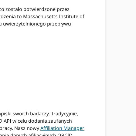
 co zostało potwierdzone przez
rdzenia to Massachusetts Institute of
iu uwierzytelnionego przepływu
iski swoich badaczy. Tradycyjnie,
D API w celu dodania zaufanych
j pracy. Nasz nowy
Affiliation Manager
nie danych afiliacyjnych ORCID