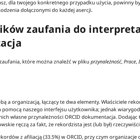
asz, dla twojego konkretnego przypadku użycia, powinny b
odzenia dołączonymi do każdej asercji.
ków zaufania do interpreta
acja
zaufania, które można znaleźć w pliku
przynależność
,
Prace
,
bą a organizacją, łączący te dwa elementy. Właściciele r
 pomocą naszego interfejsu użytkownika; jednak wiarygo
nich własne przynależności ORCID dokumentacja. Dodając t
skie ręczą za fakt, że rekordzista jest (lub był) rzeczywiśc
rekordów z afiliacją (33.5%) w ORCID, przy czym organizacje