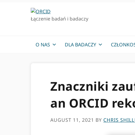
Przejdź
Przejdź
do
do
Łączenie badań i badaczy
podstawowej
głównej
nawigacji
zawartości
O NAS
DLA BADACZY
CZŁONKO
Znaczniki zau
an ORCID rek
AUGUST 11, 2021
BY
CHRIS SHIL