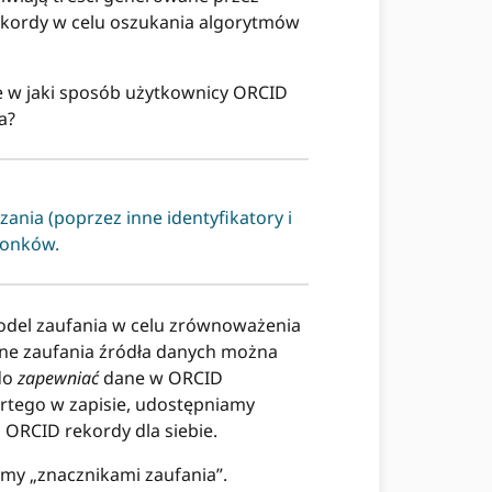
ekordy w celu oszukania algorytmów
le w jaki sposób użytkownicy ORCID
a?
ania (poprzez inne identyfikatory i
łonków.
odel zaufania w celu zrównoważenia
dne zaufania źródła danych można
do
zapewniać
dane w ORCID
artego w zapisie, udostępniamy
ORCID rekordy dla siebie.
my „znacznikami zaufania”.