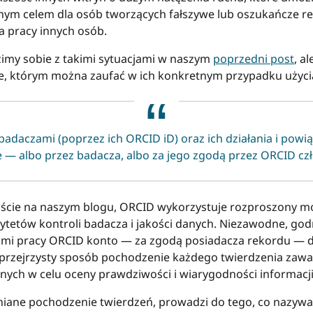
ym celem dla osób tworzących fałszywe lub oszukańcze r
a pracy innych osób.
zimy sobie z takimi sytuacjami w naszym
poprzedni post
, a
e, którym można zaufać w ich konkretnym przypadku użyci
daczami (poprzez ich ORCID iD) oraz ich działania i powiąz
ne — albo przez badacza, albo za jego zgodą przez ORCID cz
ście na naszym blogu, ORCID wykorzystuje rozproszony m
ytetów kontroli badacza i jakości danych. Niezawodne, go
wami pracy ORCID konto — za zgodą posiadacza rekordu — 
w przejrzysty sposób pochodzenie każdego twierdzenia zaw
h w celu oceny prawdziwości i wiarygodności informacji 
niane pochodzenie twierdzeń, prowadzi do tego, co nazywa