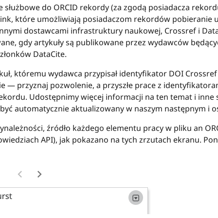
e służbowe do ORCID rekordy (za zgodą posiadacza rekordu
Link, które umożliwiają posiadaczom rekordów pobieranie
innymi dostawcami infrastruktury naukowej, Crossref i Data
wane, gdy artykuły są publikowane przez wydawców będącyc
złonków DataCite.
ykuł, któremu wydawca przypisał identyfikator DOI Crossref
 — przyznaj pozwolenie, a przyszłe prace z identyfikatora
kordu. Udostępnimy więcej informacji na ten temat i inne
ć automatycznie aktualizowany w naszym następnym i ostat
zynależności, źródło każdego elementu pracy w pliku an OR
powiedziach API), jak pokazano na tych zrzutach ekranu. 