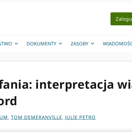
Zalogu
STWO
DOKUMENTY
ZASOBY
WIADOMOŚC
fania: interpretacja w
ord
LUM
,
TOM DEMERANVILLE
,
JULIE PETRO