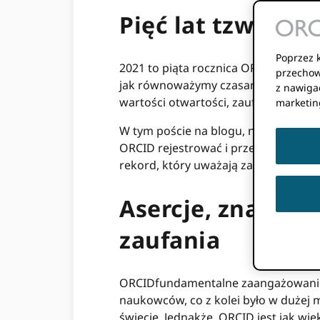
Pięć lat tzw ORC
Poprzez k
2021 to piąta rocznica ORCIDTrust P
przechow
jak równoważymy czasami konkurujące
z nawigac
wartości otwartości, zaufania i integr
marketin
W tym poście na blogu, nasz drugi w
ORCID rejestrować i przedstawiać, w
rekord, który uważają za znaczniki z
Asercje, znaczni
zaufania
ORCIDfundamentalne zaangażowanie f
naukowców, co z kolei było w dużej m
świecie. Jednakże, ORCID jest jak wi