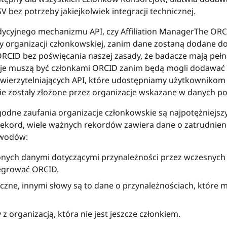
SV bez potrzeby jakiejkolwiek integracji technicznej.
adycyjnego mechanizmu API, czy Affiliation ManagerThe ORC
y organizacji członkowskiej, zanim dane zostaną dodane do
RCID bez poświęcania naszej zasady, że badacze mają pełn
je muszą być członkami ORCID zanim będą mogli dodawać 
 uwierzytelniających API, które udostępniamy użytkowniko
cie zostały złożone przez organizacje wskazane w danych p
godne zaufania organizacje członkowskie są najpotężniejsz
ekord, wiele ważnych rekordów zawiera dane o zatrudnieniu
powodów:
onych danymi dotyczącymi przynależności przez wczesnyc
ntegrować ORCID.
yczne, innymi słowy są to dane o przynależnościach, które 
 organizacją, która nie jest jeszcze członkiem.