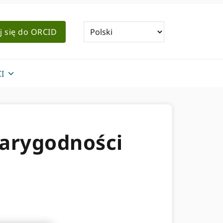
j się do ORCID
I
iarygodności