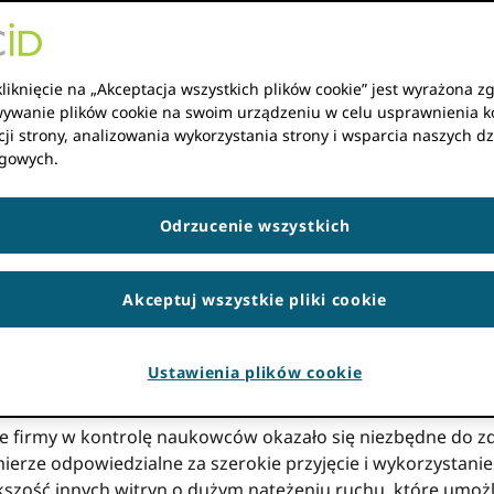
ID Program zaufania
liknięcie na „Akceptacja wszystkich plików cookie” jest wyrażona z
rogram i świętujemy to serią postów na blogu, w których p
ywanie plików cookie na swoim urządzeniu w celu usprawnienia k
 ze sobą priorytety kontroli badaczy i jakości danych, je
ji strony, analizowania wykorzystania strony i wsparcia naszych dz
acji.
gowych.
Pięć lat tzw ORCID Program zaufania
serii wprowadzamy pojęc
Odrzucenie wszystkich
 jaki sposób użytkownicy ORCID dane mogą same określić, 
aufania dla ich konkretnego przypadku użycia.
Akceptuj wszystkie pliki cookie
ki zaufania i ORCIDmodel r
Ustawienia plików cookie
irmy w kontrolę naukowców okazało się niezbędne do zdob
ierze odpowiedzialne za szerokie przyjęcie i wykorzystani
ększość innych witryn o dużym natężeniu ruchu, które umoż