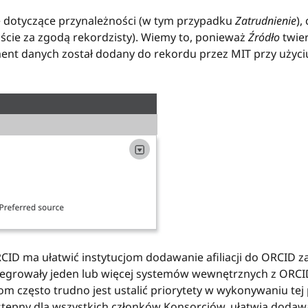
e dotyczące przynależności (w tym przypadku
Zatrudnienie
),
ście za zgodą rekordzisty). Wiemy to, ponieważ
Źródło
twie
agment danych został dodany do rekordu przez MIT przy użyc
ID ma ułatwić instytucjom dodawanie afiliacji do ORCID zap
tegrowały jeden lub więcej systemów wewnętrznych z ORCI
om często trudno jest ustalić priorytety w wykonywaniu te
stępny dla wszystkich członków Konsorcjów, ułatwia dodawa