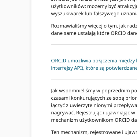
użytkowników; możemy być atrakcyjn
wyszukiwarek lub fałszywego uznani
Rozmawialiśmy więcej o tym, jak rad
dane same ustalają które ORCID dan
ORCID umożliwia połączenia między ba
interfejsy API), które są potwierdza
Jak wspomnieliśmy w poprzednim po
czasami konkurujących ze sobą prior
łączyć z uwierzytelnionymi przepły
nagrywać. Rejestrując i ujawniając 
mechanizm użytkownikom ORCID danyc
Ten mechanizm, rejestrowane i ujaw