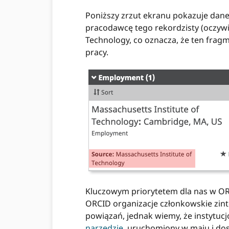
Poniższy zrzut ekranu pokazuje dan
pracodawcę tego rekordzisty (oczywi
Technology, co oznacza, że ​​ten fr
pracy.
Kluczowym priorytetem dla nas w ORC
ORCID organizacje członkowskie zin
powiązań, jednak wiemy, że instytucj
narzędzie
, uruchomiony w maju i do