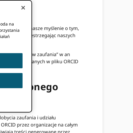
goda na
rzedstawiamy nasze myślenie o tym,
orzystania
dnocześnie przestrzegając naszych
iałań
ie „znaczników zaufania” w an
jakie rodzaje danych w pliku ORCID
ozproszonego
ycia zaufania i udziału
e ORCID przez organizacje na całym
liwiają treści generowane przez