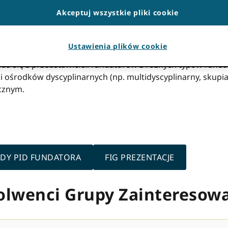
wić korzystanie z niego.
Akceptuj wszystkie pliki cookie
nteresu fundatorów
Ustawienia plików cookie
ada się z przedstawicieli fundatorów z różnych typów funda
 i ośrodków dyscyplinarnych (np. multidyscyplinarny, skupiaj
cznym.
ADY PID FUNDATORA
FIG PREZENTACJE
solwenci Grupy Zaintereso