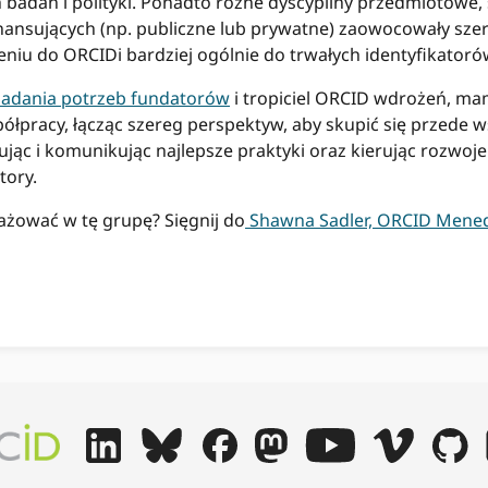
 badań i polityki. Ponadto różne dyscypliny przedmiotowe,
inansujących (np. publiczne lub prywatne) zaowocowały sz
ieniu do ORCIDi bardziej ogólnie do trwałych identyfikatoró
adania potrzeb fundatorów
i tropiciel ORCID wdrożeń, ma
ółpracy, łącząc szereg perspektyw, aby skupić się przede w
jąc i komunikując najlepsze praktyki oraz kierując rozwoj
atory.
ażować w tę grupę? Sięgnij do
Shawna Sadler, ORCID Mened