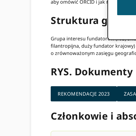
aby omówić ORCID i jak najlepiej ułat
Struktura grup i
Grupa interesu fundatorów (FIG) skł
filantropijna, duży fundator krajowy)
o zrównoważonym zasięgu geografi
RYS. Dokumenty
REKOMENDACJE 2023
ZAS
Członkowie i ab