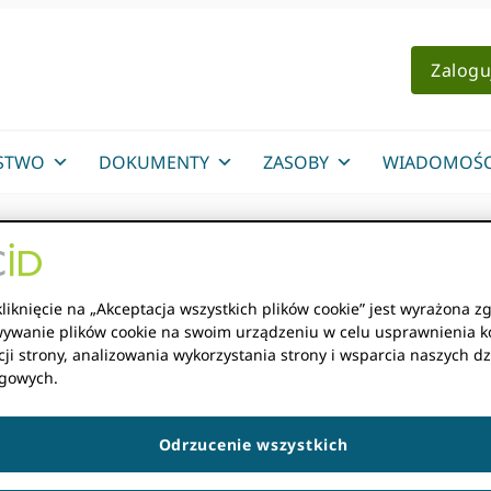
Zalogu
STWO
DOKUMENTY
ZASOBY
WIADOMOŚC
u fundatorów
liknięcie na „Akceptacja wszystkich plików cookie” jest wyrażona z
ywanie plików cookie na swoim urządzeniu w celu usprawnienia k
ji strony, analizowania wykorzystania strony i wsparcia naszych dz
su fundatorów
gowych.
Odrzucenie wszystkich
o odbywające się co dwa miesiące spotkania, podczas który