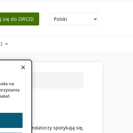
j się do ORCID
I
goda na
orzystania
iałań
ch kluczowi fundatorzy spotykają się,