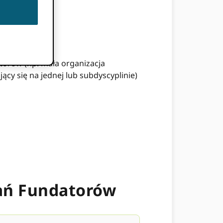
torów (np. mała organizacja
ący się na jednej lub subdyscyplinie)
wań Fundatorów