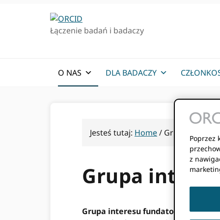
Przejdź
Przejdź
do
do
Łączenie badań i badaczy
podstawowej
głównej
nawigacji
zawartości
O NAS
DLA BADACZY
CZŁONKO
Jesteś tutaj:
Home
/
Grupa interes
Poprzez k
przechow
z nawigac
Grupa intere
marketin
Grupa interesu fundatorów
(FIGA)
t