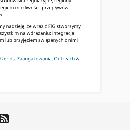
 środowiska regulacyjne, regiony
eregiem możliwości, przepływów
w.
my nadzieję, że wraz z FIG stworzymy
szystkim na wdrażaniu: integracja
em lub przyjęciem związanych z nimi
żer ds. Zaangażowania, Outreach &