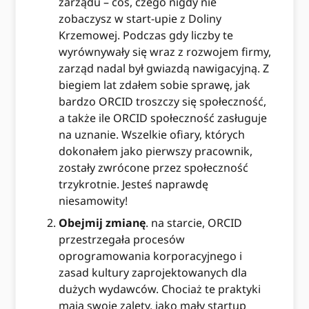
zarządu – coś, czego nigdy nie
zobaczysz w start-upie z Doliny
Krzemowej. Podczas gdy liczby te
wyrównywały się wraz z rozwojem firmy,
zarząd nadal był gwiazdą nawigacyjną. Z
biegiem lat zdałem sobie sprawę, jak
bardzo ORCID troszczy się społeczność,
a także ile ORCID społeczność zasługuje
na uznanie. Wszelkie ofiary, których
dokonałem jako pierwszy pracownik,
zostały zwrócone przez społeczność
trzykrotnie. Jesteś naprawdę
niesamowity!
Obejmij zmianę
. na starcie, ORCID
przestrzegała procesów
oprogramowania korporacyjnego i
zasad kultury zaprojektowanych dla
dużych wydawców. Chociaż te praktyki
mają swoje zalety, jako mały startup