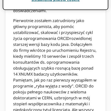
chciałem zastanowić się nad moimi
doświadczeniami.
Pierwotnie zostałem zatrudniony jako
główny programista, aby pomóc
ustabilizować, skalować i przyspieszyć cykl
życia oprogramowania ORCIDrozwidlonej
starszej wersji bazy kodu Java. Dołączyłem
do firmy wkrótce po uruchomieniu Rejestru,
kiedy mieliśmy 10 serwerów i zespół trzech
konsultantów ds. oprogramowania
obsługujących szybko rosnącą bazę ponad
14 XNUMX badaczy użytkowników.
Pamiętam, jak po raz pierwszy wystąpiłem w
programie „ryba wyjęta z wody”. ORCID do
pokoju pełnego naukowców z wieloma
doktoratami w CERN, uzbrojonych w mój
stopień współpracownika z matematyki i
niedokończony tytuł licencjata. Ale wszyscy