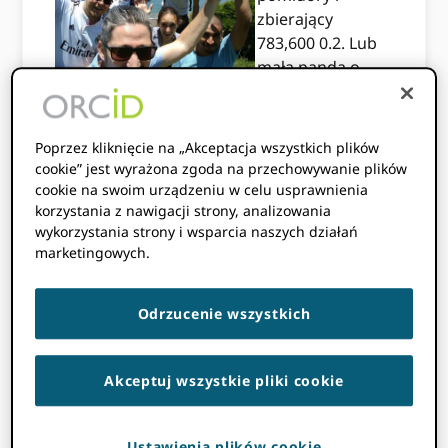
zbierający
783,600 0.2. Lub
mała panda o
wadze 3.9 funta
dorastająca do
XNUMX tony,
Poprzez kliknięcie na „Akceptacja wszystkich plików
większa niż
cookie” jest wyrażona zgoda na przechowywanie plików
przeciętny słoń azjatycki. Jest to rodzaj
cookie na swoim urządzeniu w celu usprawnienia
wzrostu liczby użytkowników „kija
korzystania z nawigacji strony, analizowania
wykorzystania strony i wsparcia naszych działań
hokejowego”, na widok którego ludzie ślinią
marketingowych.
się w świecie startupów. ORCID osiągnął to
w ciągu zaledwie sześciu lat.
Odrzucenie wszystkich
Łączący ORCID w 2012 jako kierownik
techniczny był dla mnie początkowo
skokiem. Pracowałem pomagając rozwijać
Akceptuj wszystkie pliki cookie
pięć startupów, ale nigdy nic w przestrzeni
non-profit lub akademickiej. Sześć lat
później, po moim odejściu 1 grudnia,
Ustawienia plików cookie