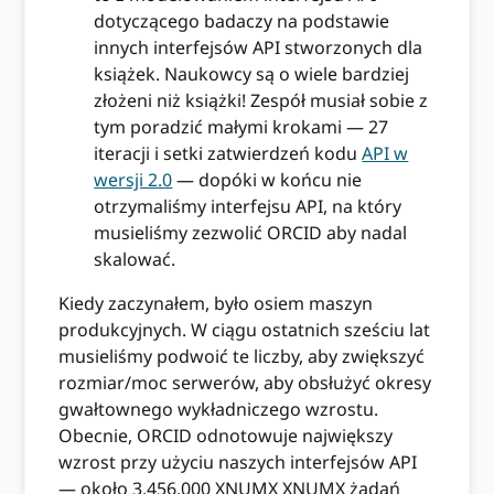
dotyczącego badaczy na podstawie
innych interfejsów API stworzonych dla
książek. Naukowcy są o wiele bardziej
złożeni niż książki! Zespół musiał sobie z
tym poradzić małymi krokami — 27
iteracji i setki zatwierdzeń kodu
API w
wersji 2.0
— dopóki w końcu nie
otrzymaliśmy interfejsu API, na który
musieliśmy zezwolić ORCID aby nadal
skalować.
Kiedy zaczynałem, było osiem maszyn
produkcyjnych. W ciągu ostatnich sześciu lat
musieliśmy podwoić te liczby, aby zwiększyć
rozmiar/moc serwerów, aby obsłużyć okresy
gwałtownego wykładniczego wzrostu.
Obecnie, ORCID odnotowuje największy
wzrost przy użyciu naszych interfejsów API
— około 3,456,000 XNUMX XNUMX żądań