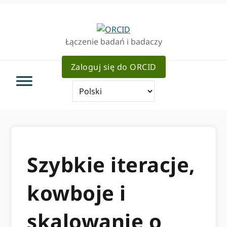
Przejdź
Przejdź
do
do
podstawowej
głównej
Łączenie badań i badaczy
nawigacji
zawartości
Zaloguj się do ORCID
Szybkie iteracje,
kowboje i
skalowanie o