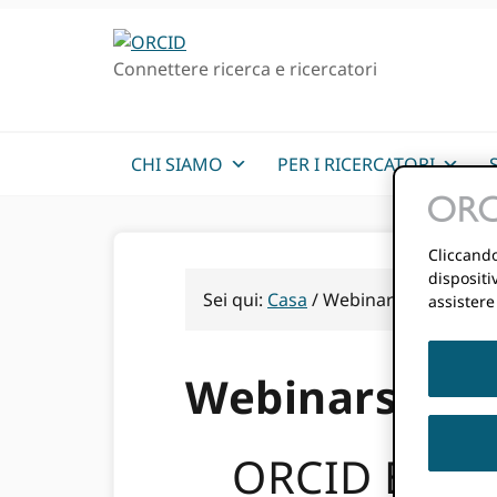
Passa
Vai
alla
al
Connettere ricerca e ricercatori
navigazione
contenuto
principale
principale
CHI SIAMO
PER I RICERCATORI
Cliccando
dispositi
Sei qui:
Casa
/
Webinars
assistere
Webinars
ORCID Event