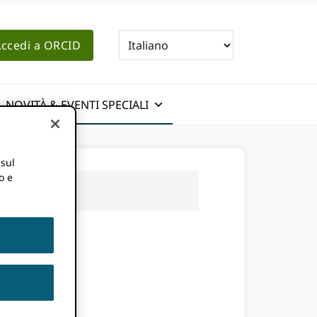
ccedi a ORCID
NOVITÀ & EVENTI SPECIALI
 sul
o e