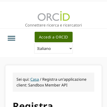
Passa
Vai
alla
al
navigazione
contenuto
principale
principale
Connettere ricerca e ricercatori
Accedi a ORCID
Sei qui:
Casa
/
Registra un'applicazione
client: Sandbox Member API
Registra