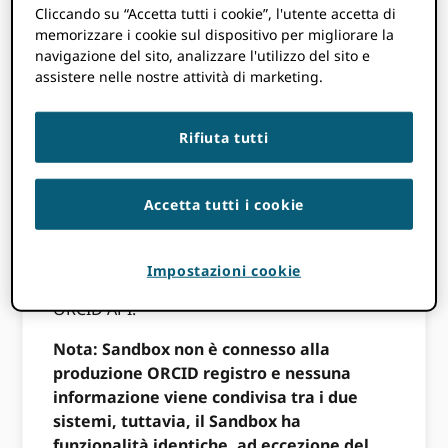
Member, inserisci le seguenti informazioni
Cliccando su “Accetta tutti i cookie”, l'utente accetta di
memorizzare i cookie sul dispositivo per migliorare la
sulla tua applicazione client e sulla tua
navigazione del sito, analizzare l'utilizzo del sito e
organizzazione. Se sei un membro e hai
assistere nelle nostre attività di marketing.
bisogno di richiedere le credenziali API
Production Member, compila il please
Modulo di richiesta API per membri di
Rifiuta tutti
produzione.
Rimani in contatto!
Accetta tutti i cookie
Iscriviti alla nostra
ORCID Utenti API
gruppo
Impostazioni cookie
per conoscere gli ultimi aggiornamenti sul
ORCID API.
Nota: Sandbox non è connesso alla
produzione ORCID registro e nessuna
informazione viene condivisa tra i due
sistemi, tuttavia, il Sandbox ha
funzionalità identiche, ad eccezione del