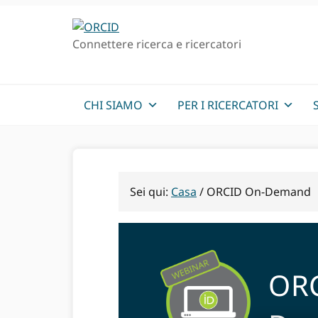
Passa
Vai
alla
al
Connettere ricerca e ricercatori
navigazione
contenuto
principale
principale
CHI SIAMO
PER I RICERCATORI
Sei qui:
Casa
/
ORCID On-Demand
ORC