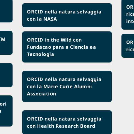
ORC
ORCID nella natura selvaggia
ric
con la NASA
int
STM
ORCID in the Wild con
ORC
Fundacao para a Ciencia ea
ric
Tecnologia
ORCID nella natura selvaggia
con la Marie Curie Alumni
Association
ori
a
ORCID nella natura selvaggia
con Health Research Board