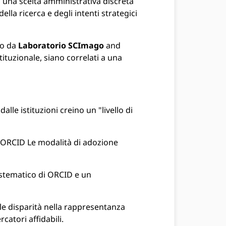
 una scelta amministrativa discreta
della ricerca e degli intenti strategici
to da
Laboratorio SCImago
and
istituzionale, siano correlati a una
lle istituzioni creino un "livello di
me ORCID Le modalità di adozione
sistematico di ORCID e un
le disparità nella rappresentanza
catori affidabili.