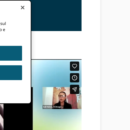
NTI
 sul
o e