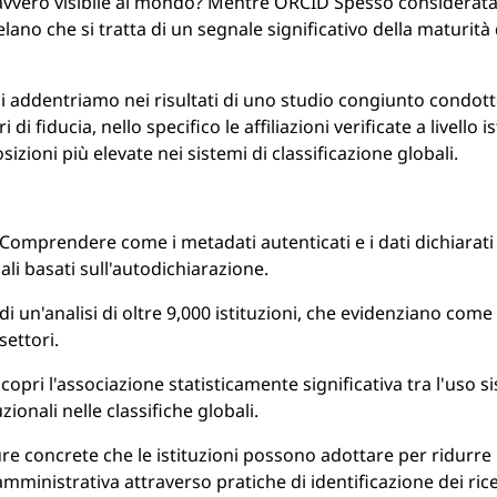
 davvero visibile al mondo? Mentre ORCID Spesso considerata
velano che si tratta di un segnale significativo della maturità 
i addentriamo nei risultati di uno studio congiunto condot
di fiducia, nello specifico le affiliazioni verificate a livello 
sizioni più elevate nei sistemi di classificazione globali.
Comprendere come i metadati autenticati e i dati dichiarati da
ali basati sull'autodichiarazione.
 di un'analisi di oltre 9,000 istituzioni, che evidenziano co
settori.
copri l'associazione statisticamente significativa tra l'uso 
ionali nelle classifiche globali.
e concrete che le istituzioni possono adottare per ridurre 
 amministrativa attraverso pratiche di identificazione dei ricer