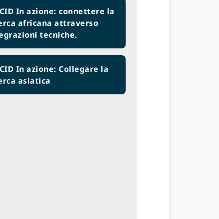
ID In azione: connettere la
erca africana attraverso
egrazioni tecniche.
ID In azione: Collegare la
erca asiatica