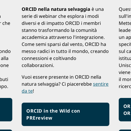
ORCID nella natura selvaggia
è una
Quest
à
serie di webinar che esplora i modi
sull'
r che
diversi e di impatto ORCID i membri
Metten
stanno trasformando la comunità
leade
accademica attraverso l'integrazione.
un ap
Come semi sparsi dal vento, ORCID ha
specif
mondo
messo radici in tutto il mondo, creando
sul c
 alla
connessioni e coltivando
istitu
zione
collaborazioni.
Unisc
viene
Vuoi essere presente in ORCID nella
buti
il mo
natura selvaggia? Ci piacerebbe
sentire
mpo.
ricerc
da te
!
OR
ORCID in the Wild con
ORC
PREreview