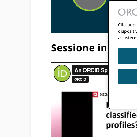
De
Cliccando
dispositi
assistere
Sessione in prim