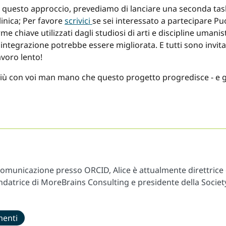
questo approccio, prevediamo di lanciare una seconda task f
inica; Per favore
scrivici
se sei interessato a partecipare P
rme chiave utilizzati dagli studiosi di arti e discipline um
integrazione potrebbe essere migliorata. E tutti sono invita
avoro lento!
più con voi man mano che questo progetto progredisce - e g
 Comunicazione presso ORCID, Alice è attualmente direttr
datrice di MoreBrains Consulting e presidente della Society
menti