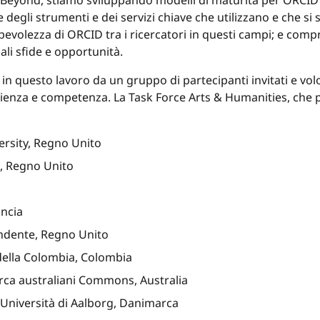
Beyond, stiamo sviluppando modelli di maturità per ORCID a
e degli strumenti e dei servizi chiave che utilizzano e che s
pevolezza di ORCID tra i ricercatori in questi campi; e com
li sfide e opportunità.
in questo lavoro da un gruppo di partecipanti invitati e vo
rienza e competenza. La Task Force Arts & Humanities, che p
ersity, Regno Unito
s, Regno Unito
ancia
endente, Regno Unito
 della Colombia, Colombia
cerca australiani Commons, Australia
ll'Università di Aalborg, Danimarca