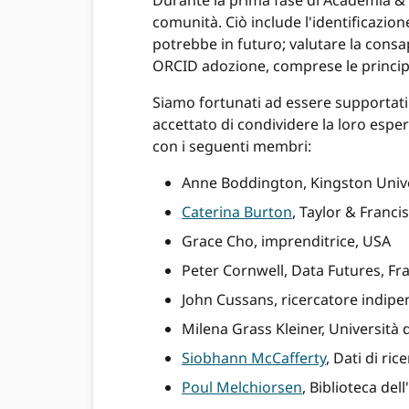
Durante la prima fase di Academia & 
comunità. Ciò include l'identificazion
potrebbe in futuro; valutare la consa
ORCID adozione, comprese le principa
Siamo fortunati ad essere supportati 
accettato di condividere la loro espe
con i seguenti membri:
Anne Boddington, Kingston Univ
Caterina Burton
, Taylor & Franci
Grace Cho, imprenditrice, USA
Peter Cornwell, Data Futures, Fr
John Cussans, ricercatore indip
Milena Grass Kleiner, Università
Siobhann McCafferty
, Dati di ri
Poul Melchiorsen
, Biblioteca de