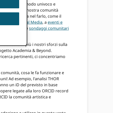
identificati in modo univoco e
i impegno con la nostra comunità
 tua esperienza nel farlo, come il
da dire su
Social Media
, a
eventi e
 nostro regolare
sondaggi comunitari
 ancora di più i nostri sforzi sulla
rogetto Academia & Beyond.
ricerca pertinenti, ci concentriamo
omunità, cosa le fa funzionare e
uni! Ad esempio, l'analisi THOR
anno un iD del previsto in base
o opere legate alla loro ORCID record
RCID la comunità artistica e