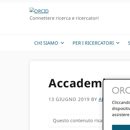
Passa
Vai
alla
al
Connettere ricerca e ricercatori
navigazione
contenuto
principale
principale
CHI SIAMO
PER I RICERCATORI
Accademia e o
13 GIUGNO 2019
BY
ALICE PRATI
Cliccando
dispositi
assistere
Questo contenuto risale a più di tr