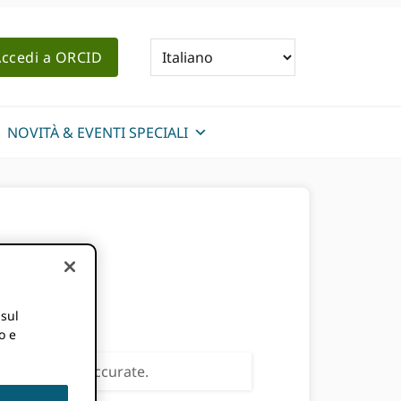
ccedi a ORCID
NOVITÀ & EVENTI SPECIALI
 sul
o e
ero essere inaccurate.