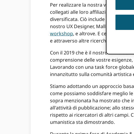
Per realizzare la nostra visione di un
collegati alle loro affiliazioni e con
diversificata. Ciò include l'interazion
nostro UX Designer, Mallory Roberts
workshop
, e altrove. E cerchiamo at
e attraverso altre ricerche, come il
TH
Con il 2019 che è il nostro
Anno del r
comprensione delle vostre esigenze,
Lavorando con una task force globale 
innanzitutto sulla comunità artistica 
Stiamo adottando un approccio basat
come possiamo soddisfare meglio le l
sopra menzionata ha mostrato che in 
all'attività di pubblicazione; allo s
rispetto ai ricercatori di altri campi
umanistica sta dimostrando.