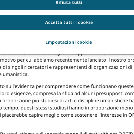
Rifiuta tutti
 mondo in cui tutti coloro che partecipano alla ricerca sono 
tributi, dobbiamo stabilire e mantenere canali significativi d
e con i ricercatori su quando, come e perché usi il tuo iD e la
Accetta tutti i cookie
on di recente
ha spiegato
. Ascoltiamo anche quello che hai 
tivamente di raccogliere informazioni sugli utenti tramite il
OR Studio di ORCID Adozione attraverso discipline e sedi
.
Impostazioni cookie
icercatore
, abbiamo una grande opportunità per concentrare
 motivo per cui abbiamo recentemente lanciato il nostro p
di singoli ricercatori e rappresentanti di organizzazioni di 
e umanistica.
o sull'evidenza per comprendere come funzionano queste c
oro esigenze, compresa la sfida ad alcuni presupposti com
proporzione più studiosi di arti e discipline umanistiche h
tesso tempo, questi stessi studiosi hanno in proporzione men
. Ci piacerebbe capire meglio come sostenere l'interesse in O