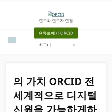
주
메
탐
인
색
컨
연구와 연구자 연결
으
텐
로
츠
유튜브에서 ORCID
건
로
너
가
뛰
기
기
의 가치 ORCID 전
세계적으로 디지털
신원을 가능하게하