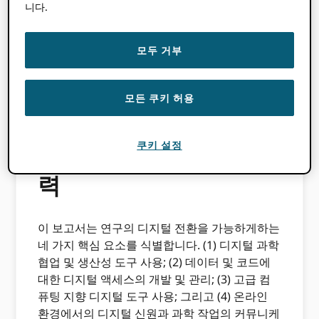
(ISSA)
, 2018 개국의 다양한 분야에서 일하는 약
니다.
12,000 명의 저자를 대상으로 한 60 년 설문 조사
입니다. “전반적으로 연구자들은 특히 국경을 넘
모두 거부
는 연구 및 협력의 효율성과 관련하여 디지털화
의 잠재력에 대해 낙관적 인 것으로 보입니다.”라
고 보고서 저자는 말합니다.
미셸 라 벨로
페르난
모든 쿠키 허용
도 갈린도-루에다
.
디지털 신원 및 연구 협
쿠키 설정
력
이 보고서는 연구의 디지털 전환을 가능하게하는
네 가지 핵심 요소를 식별합니다. (1) 디지털 과학
협업 및 생산성 도구 사용; (2) 데이터 및 코드에
대한 디지털 액세스의 개발 및 관리; (3) 고급 컴
퓨팅 지향 디지털 도구 사용; 그리고 (4) 온라인
환경에서의 디지털 신원과 과학 작업의 커뮤니케