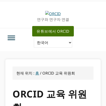
주
메
탐
인
색
컨
연구와 연구자 연결
으
텐
로
츠
유튜브에서 ORCID
건
로
너
가
뛰
기
기
현재 위치 :
홈
/
ORCID 교육 위원회
ORCID 교육 위원