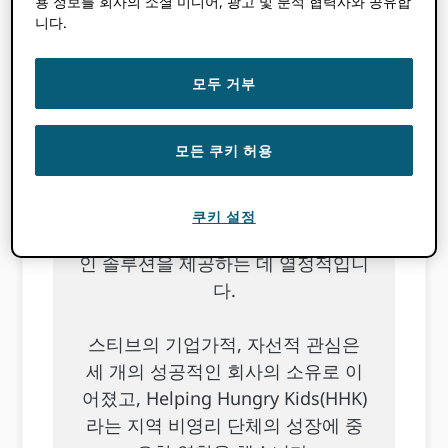
용 정보를 회사의 소셜 미디어, 광고 및 분석 협력사와 공유합
ProposalCentral은 200개 이상의 자
니다.
금 제공자와 33,000개 기관, 그리고
700,000만 명의 연구원을 연결합니
모두 거부
다. ProposalCentral은 최초의
ORCID 인증된 서비스 제공자.
모든 쿠키 허용
그는 전 세계 여러 기업에서 25년 이
상 소프트웨어 개발 및 구현 경험을
쿠키 설정
쌓았으며, Altum의 고객에게 혁신적
인 솔루션을 제공하는 데 열정적입니
다.
스티브의 기업가적, 자선적 관심은
세 개의 성공적인 회사의 소유로 이
어졌고, Helping Hungry Kids(HHK)
라는 지역 비영리 단체의 성장에 중