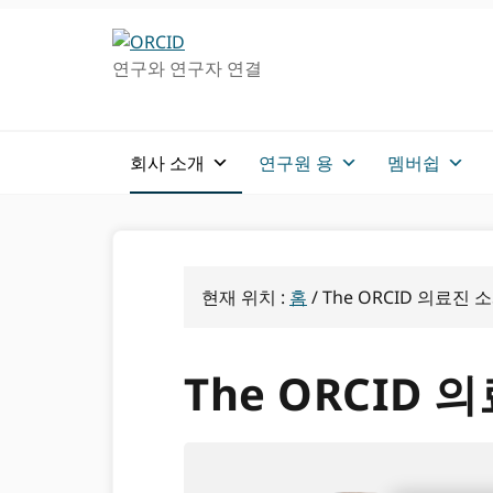
주
메
탐
인
연구와 연구자 연결
색
컨
으
텐
로
츠
건
로
회사 소개
연구원 용
멤버쉽
너
가
뛰
기
기
현재 위치 :
홈
/
The ORCID 의료진 
The ORCID 