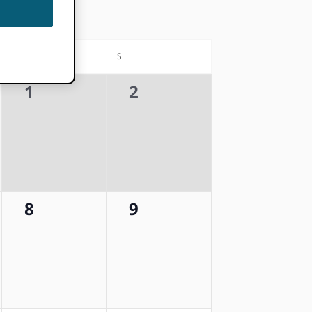
뷰
S
토 - CLOSED
S
일 - CLOSED
이벤트
이벤트
1
2
0
0
개,
개,
이벤트
이벤트
8
9
0
0
개,
개,