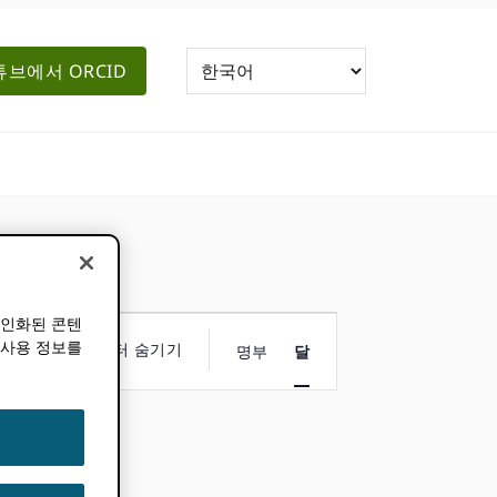
브에서 ORCID
개인화된 콘텐
이
 사용 정보를
필터 숨기기
명부
달
찾기
벤
트
탐
색