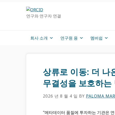
주
메
차
탐
인
사
연구와 연구자 연결
색
컨
이
으
텐
드
로
츠
로
건
로
건
회사 소개
연구원 용
멤버쉽
너
가
너
뛰
기
뛰
기
기
상류로 이동: 더 
무결성을 보호하는
2026 년 8 월 4 일
BY
PALOMA MAR
"메타데이터 품질에 투자하는 기관은 연