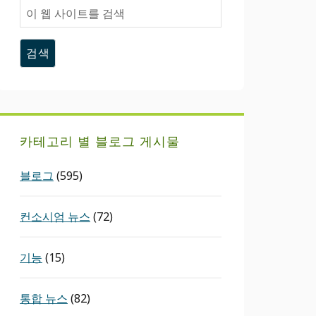
이
웹
사
이
트
를
검
색
카테고리 별 블로그 게시물
블로그
(595)
컨소시엄 뉴스
(72)
기능
(15)
통합 뉴스
(82)