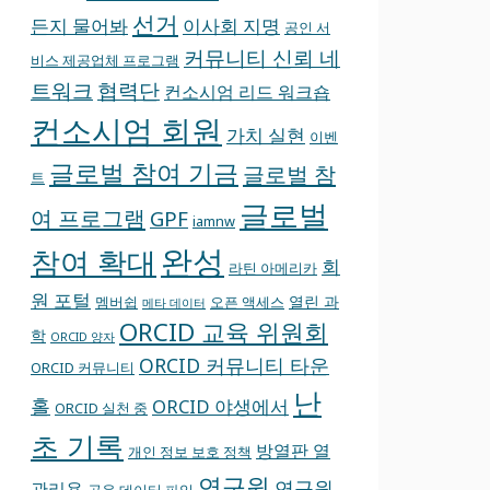
선거
든지 물어봐
이사회 지명
공인 서
커뮤니티 신뢰 네
비스 제공업체 프로그램
트워크
협력단
컨소시엄 리드 워크숍
컨소시엄 회원
가치 실현
이벤
글로벌 참여 기금
글로벌 참
트
글로벌
여 프로그램
GPF
iamnw
완성
참여 확대
회
라틴 아메리카
원 포털
열린 과
멤버쉽
오픈 액세스
메타 데이터
ORCID 교육 위원회
학
ORCID 양자
ORCID 커뮤니티 타운
ORCID 커뮤니티
난
홀
ORCID 야생에서
ORCID 실천 중
초 기록
방열판 열
개인 정보 보호 정책
연구원
연구원
관리용