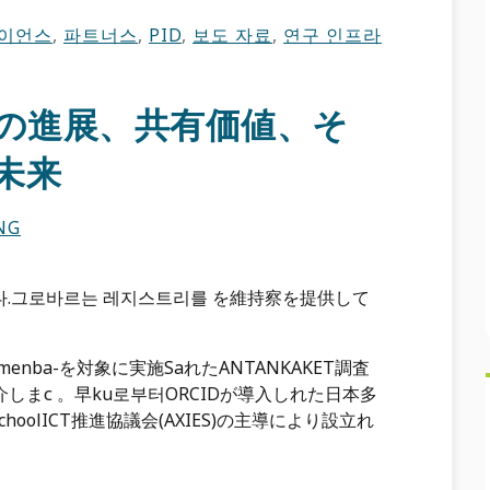
이언스
,
파트너스
,
PID
,
보도 자료
,
연구 인프라
年長の進展、共有価値、そ
未来
NG
니다.그로바르는 레지스트리를 を維持察を提供して
のmenba-を対象に実施SaれたANTANKAKET調査
介しまс 。早ku로부터ORCIDが導入しれた日本多
hoolICT推進協議会(AXIES)の主導により設立れ