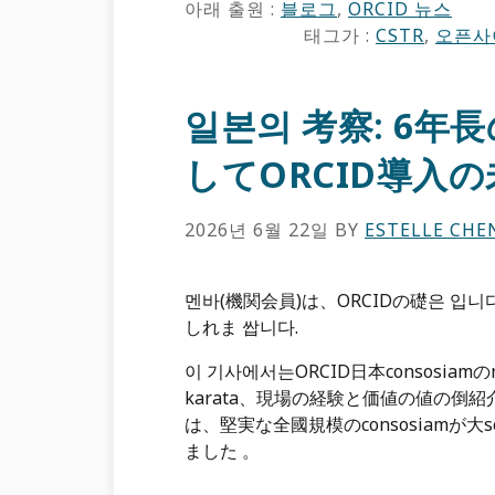
아래 출원 :
블로그
,
ORCID ​뉴스
태그가 :
CSTR
,
오픈사
일본의 考察: 6
してORCID導入の
2026년 6월 22일
BY
ESTELLE CHE
멘바(機関会員)は、ORCIDの礎은 입
しれま 쌉니다.
이 기사에서는ORCID日本consosiam
karata、現場の経験と価値の値の倒紹
は、堅実な全國規模のconsosiamが大sc
ました 。