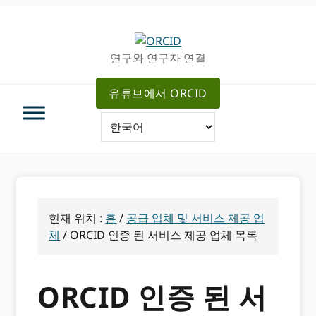
주
메
탐
인
색
컨
연구와 연구자 연결
으
텐
로
츠
유튜브에서 ORCID
건
로
너
가
뛰
기
기
현재 위치 :
홈
/
공급 업체 및 서비스 제공 업
체
/
ORCID 인증 된 서비스 제공 업체 목록
ORCID 인증 된 서