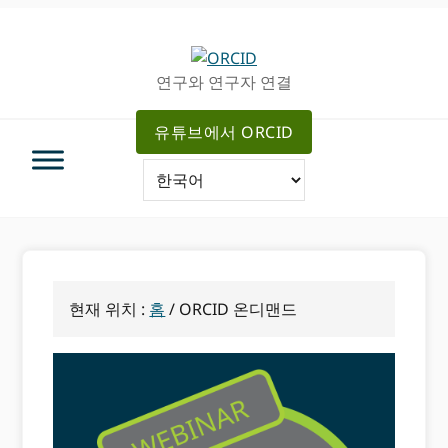
주
메
탐
인
색
컨
연구와 연구자 연결
으
텐
로
츠
유튜브에서 ORCID
건
로
너
가
뛰
기
기
현재 위치 :
홈
/
ORCID 온디맨드