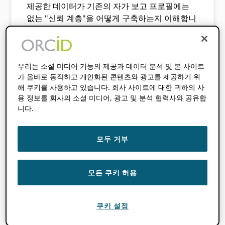
제공한 데이터가 기존의 자가 보고 프로필에는
없는 "신뢰 계층"을 어떻게 구축하는지 이해합니
다.
글로벌 분석 및 동향:
9,000개 이상의 기관을 분
석한 결과는 다음과 같은 점을 강조합니다.
우리는 소셜 미디어 기능의 제공과 데이터 분석 및 본 사이트
ORCID 지역 및 부문별로 도입 양상이 다릅니다.
가 올바로 동작하고 개인화된 콘텐츠와 광고를 제공하기 위
해 쿠키를 사용하고 있습니다. 회사 사이트에 대한 귀하의 사
랭킹 커넥션:
체계적인 사용과 통계적으로 유의
용 정보를 회사의 소셜 미디어, 광고 및 분석 협력사와 공유합
미한 연관성을 발견하십시오. ORCID 또한 글로
니다.
벌 순위에서 기관의 성과가 향상되었습니다.
전략적 권장사항:
연구 참여 격차를 줄이고 신뢰
모두 거부
할 수 있는 PID(연구 참여 격차 해소) 관행을 통해
행정 효율성을 높이기 위한 기관의 실질적인 조
모든 쿠키 허용
치.
연구 우수성은 기관이 생산하는 결과물뿐만 아니
쿠키 설정
라, 디지털로 연결된 생태계에서 해당 활동을 얼
마나 효과적으로 관리하고 발표하는지에 따라 정