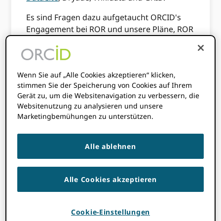
Es sind Fragen dazu aufgetaucht ORCID's
Engagement bei ROR und unsere Pläne, ROR
dabei zu unterstützen ORCID Registrierung,
deshalb widmen wir den heutigen Beitrag
allen Dingen ORCID + ROR.
Wenn Sie auf „Alle Cookies akzeptieren“ klicken,
stimmen Sie der Speicherung von Cookies auf Ihrem
Is ORCID Sind Sie am
Gerät zu, um die Websitenavigation zu verbessern, die
Websitenutzung zu analysieren und unsere
ROR-Projekt und an
Marketingbemühungen zu unterstützen.
der Governance
Alle ablehnen
beteiligt?
Alle Cookies akzeptieren
Wie früher ORCID Vorstandsvorsitzende
Veronique Kiermer erwähnt in unserem
Cookie-Einstellungen
letzte Aktualisierung der Organisations-IDs
,