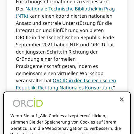
Forschungsinformationen zu verbessern.
Der
Nationale Technische Bibliothek in Prag
(NTK)
kann einen koordinierten nationalen
Ansatz und zentrale Unterstützung für die
Integration und Einführung von bieten
ORCID in der Tschechischen Republik. Ende
September 2021 haben NTK und ORCID hat
den jüngsten Schritt in Richtung der
Gründung einer formellen
Praxisgemeinschaft getan, indem es
gemeinsam einen virtuellen Workshop
veranstaltet hat.
ORCID in der Tschechischen
Republik: Richtung Nationales Konsortium
.“
Die Präsentation auf dem Workshop war
Eva
Hnátková
, Open Science-Koordinator bei
NTK;
Britta Dreyer
, Leiter PID- und
Wenn Sie auf „Alle Cookies akzeptieren“ klicken,
Metadatendienste der Technischen
stimmen Sie der Speicherung von Cookies auf Ihrem
Informationsbibliothek (TIB);
Jan Dvořák
, das
Gerät zu, um die Websitenavigation zu verbessern, die
Institut für Informationswissenschaft und