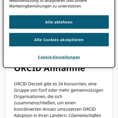
Websitenutzung zu analysieren und unsere
Bibliothekswesen der Karlsuniversität;
Marketingbemühungen zu unterstützen.
Barbora Votavová
, Koordinator von ORCID
bei NTK; Und
Gabriela Mejias
, Engagement
Alle ablehnen
Manager des Global Consortia Teams bei
ORCID.
Alle Cookies akzeptieren
Die Vorteile von
weit verbreitet
Cookie-Einstellungen
ORCID Annahme
ORCID Derzeit gibt es 24 Konsortien, eine
Gruppe von fünf oder mehr gemeinnützigen
Organisationen, die sich
zusammenschließen, um einen
koordinierten Ansatz umzusetzen ORCID
Adoption in ihren Ländern. C
Gemeinschaften