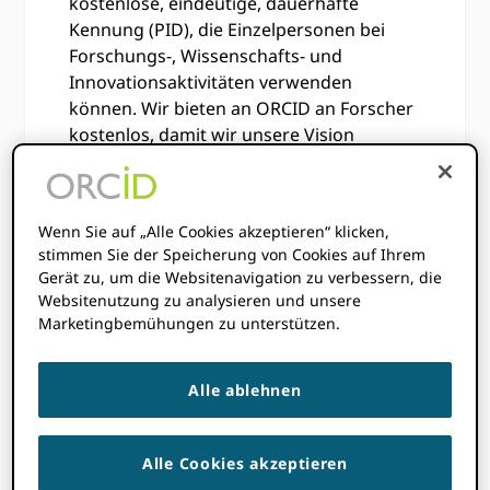
kostenlose, eindeutige, dauerhafte
Kennung (PID), die Einzelpersonen bei
Forschungs-, Wissenschafts- und
Innovationsaktivitäten verwenden
können. Wir bieten an ORCID an Forscher
kostenlos, damit wir unsere Vision
verwirklichen können, alle, die an
Forschung, Wissenschaft und Innovation
beteiligt sind, über Disziplinen, Grenzen
Wenn Sie auf „Alle Cookies akzeptieren“ klicken,
und Zeit hinweg eindeutig zu
stimmen Sie der Speicherung von Cookies auf Ihrem
identifizieren und mit ihren Beiträgen zu
Gerät zu, um die Websitenavigation zu verbessern, die
verbinden.
Websitenutzung zu analysieren und unsere
Marketingbemühungen zu unterstützen.
Alle ablehnen
Alle Cookies akzeptieren