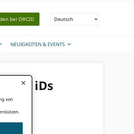
den bei ORCID
NEUIGKEITEN & EVENTS
pelte iDs
ung von
rstützen.