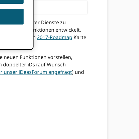
 ungenau sein.
sters und unserer Dienste zu
 Reihe von Funktionen entwickelt,
e sich unsere an
2017-Roadmap
Karte
ese neuen Funktionen vorstellen,
n doppelter iDs (auf Wunsch
r unser iDeasForum angefragt
) und