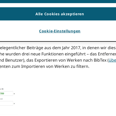
hre. Die in diesem Beitrag enthaltenen Informationen können
Alle Cookies akzeptieren
unity-Beiträge zu reagieren und die Qualität unseres Regi
edback zu unserem
Ideenforum
und anderswo haben wir eine
er Dateien helfen sollen ORCID aufzeichnen; Bitte sehen Si
Cookie-Einstellungen
 gelegentlicher Beiträge aus dem Jahr 2017, in denen wir di
che wurden drei neue Funktionen eingeführt – das Entferne
d Benutzer), das Exportieren von Werken nach BibTex (
übe
tenten zum Importieren von Werken zu filtern.