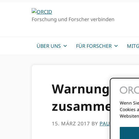
Direkt
Direkt
zur
zum
Forschung und Forscher verbinden
Hauptnavigation
Inhalt
ÜBER UNS
FÜR FORSCHER
MITG
Warnung zu n
zusammenführ
Wenn Sie
Cookies 
Websiten
15. MÄRZ 2017
BY
PAULA DEMAI