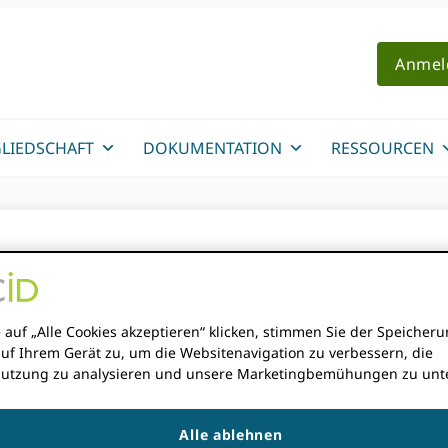
Anmel
LIEDSCHAFT
DOKUMENTATION
RESSOURCEN
euen Funktionen: Dop
en, BibTeX-Export
 auf „Alle Cookies akzeptieren“ klicken, stimmen Sie der Speicher
auf Ihrem Gerät zu, um die Websitenavigation zu verbessern, die
utzung zu analysieren und unsere Marketingbemühungen zu unte
N
Alle ablehnen